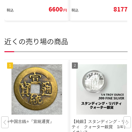
6600
8177
税込
円
税込
円
近くの売り場の商品
⭐️中国古銭⭐️『宣統通寳』
【純銀】スタンディング・リバ
ティ クォーター銀貨 1/4トロ