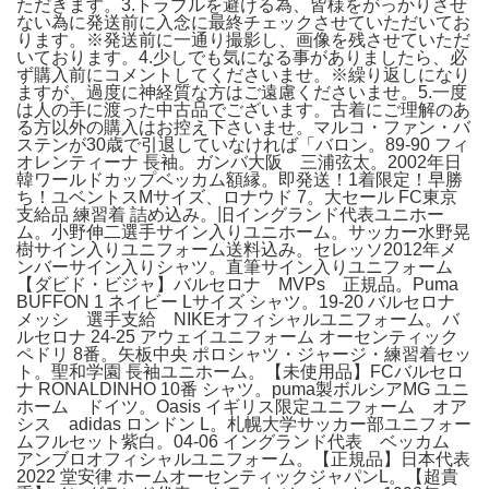
ただきます。3.トラブルを避ける為、皆様をがっかりさせ
ない為に発送前に入念に最終チェックさせていただいてお
ります。※発送前に一通り撮影し、画像を残させていただ
いております。4.少しでも気になる事がありましたら、必
ず購入前にコメントしてくださいませ。※繰り返しになり
ますが、過度に神経質な方はご遠慮くださいませ。5.一度
は人の手に渡った中古品でございます。古着にご理解のあ
る方以外の購入はお控え下さいませ。マルコ・ファン・バ
ステンが30歳で引退していなければ「バロン。89-90 フィ
オレンティーナ 長袖。ガンバ大阪 三浦弦太。2002年日
韓ワールドカップベッカム額縁。即発送！1着限定！早勝
ち！ユベントスMサイズ、ロナウド 7。大セール FC東京
支給品 練習着 詰め込み。旧イングランド代表ユニホー
ム。小野伸二選手サイン入りユニホーム。サッカー水野晃
樹サイン入りユニフォーム送料込み。セレッソ2012年メ
ンバーサイン入りシャツ。直筆サイン入りユニフォーム
【ダビド・ビジャ】バルセロナ MVPs 正規品。Puma
BUFFON 1 ネイビー Lサイズ シャツ。19-20 バルセロナ
メッシ 選手支給 NIKEオフィシャルユニフォーム。バ
ルセロナ 24-25 アウェイユニフォーム オーセンティック
ペドリ 8番。矢板中央 ポロシャツ・ジャージ・練習着セッ
ト。聖和学園 長袖ユニホーム。【未使用品】FCバルセロ
ナ RONALDINHO 10番 シャツ。puma製ボルシアMG ユニ
ホーム ドイツ。Oasis イギリス限定ユニフォーム オア
シス adidas ロンドン L。札幌大学サッカー部ユニフォー
ムフルセット紫白。04-06 イングランド代表 ベッカム
アンブロオフィシャルユニフォーム。【正規品】日本代表
2022 堂安律 ホームオーセンティックジャパンL。【超貴