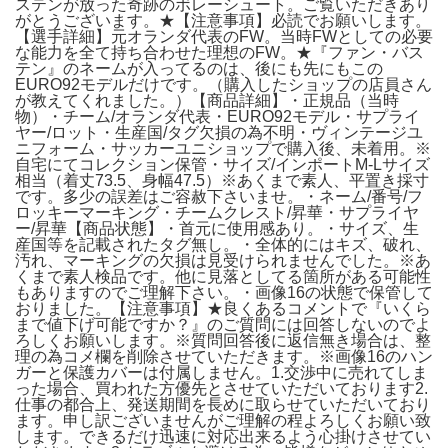
ステンが放った奇跡のボレーシュート。ご覧いただきあり
がとうございます。★【注意事項】必読でお願いします。
【選手詳細】元オランダ代表のFW。当時FWとしての必要
な能力を全て持ち合わせた理想のFW。★『ファン・バス
テン』のネームが入ってるのは、後にも先にもこの
EURO92モデルだけです。（購入したショップの店員さん
が教えてくれました。）【商品詳細】・正規品（当時
物）・チーム/オランダ代表・EURO92モデル・サプライ
ヤー/ロット・生産国/タグ欠損の為不明・ヴィンテージユ
ニフォーム・サッカーユニショップで購入後、未着用。※
自宅にてコレクション保管・サイズ/インポートM-Lサイズ
相当（着丈73.5、身幅47.5）※あくまで素人、平置き採寸
です。多少の誤差はご容赦下さいませ。・ネーム/番号/フ
ロッキーマーキング・チームクレスト/昇華・サプライヤ
ー/昇華【商品状態】・首元に使用感あり。・サイズ、生
産国等を記載されたタグ無し。・全体的にはキズ、破れ、
汚れ、マーキングの欠損は見受けられませんでした。※あ
くまで素人検品です。他に見落としてる箇所がある可能性
もありますのでご理解下さい。・画像16の状態で保管して
おりました。【注意事項】★良くあるコメントで『いくら
まで値下げ可能ですか？』のご質問には回答しないのでよ
ろしくお願いします。※質問回答後に返信無き場合は、整
理の為コメ欄を削除させていただきます。※画像16のハン
ガーと保護カバーは付属しません。1.交渉中に売れてしま
った場合、買われた方優先とさせていただいております2.
仕事の都合上、発送期間を長めに取らせていただいており
ます。申し訳ございませんがご理解の程よろしくお願い致
します。できるだけ迅速に対応出来るよう心掛けさせてい