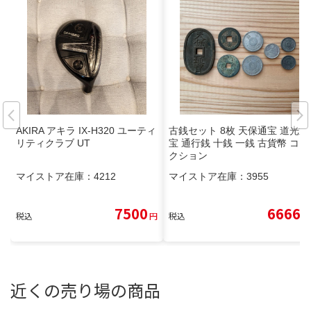
AKIRA アキラ IX-H320 ユーティ
古銭セット 8枚 天保通宝 道光通
リティクラブ UT
宝 通行銭 十銭 一銭 古貨幣 コレ
クション
マイストア在庫：
4212
マイストア在庫：
3955
7500
6666
税込
円
税込
円
近くの売り場の商品