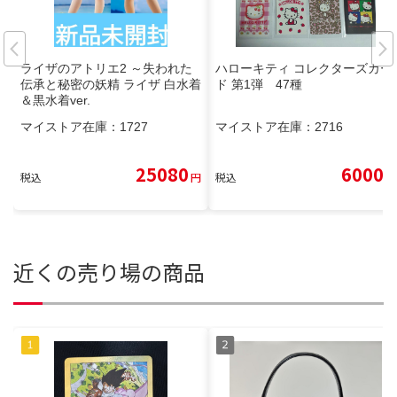
ライザのアトリエ2 ～失われた
ハローキティ コレクターズカー
伝承と秘密の妖精 ライザ 白水着
ド 第1弾 47種
＆黒水着ver.
マイストア在庫：
1727
マイストア在庫：
2716
25080
6000
税込
円
税込
円
近くの売り場の商品