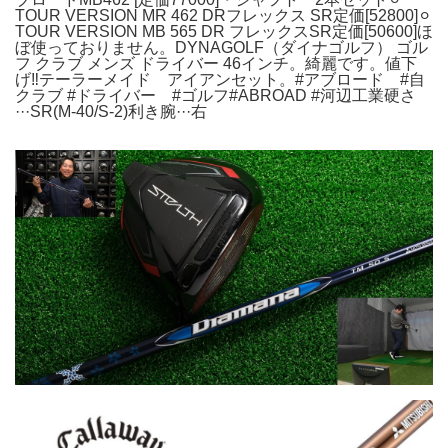
TOUR VERSION MR 462 DRフレックス SR定価[52800]⚪︎
TOUR VERSION MB 565 DR フレックスSR定価[50600]ほ
ぼ使っておりません。DYNAGOLF（ダイナゴルフ） ゴル
フ クラブ メンズ ドライバー 46インチ。綺麗です。値下
げ‼️テーラーメイド アイアンセット。#アブロード #自
クラブ #ドライバー #ゴルフ#ABROAD #河辺工業硬さ
···SR(M-40/S-2)利き腕···右