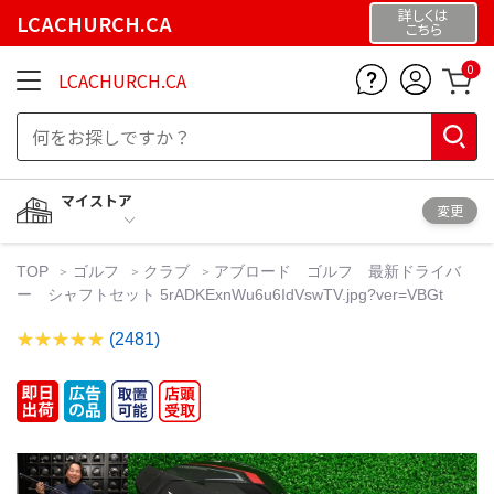
詳しくは
LCACHURCH.CA
こちら
0
LCACHURCH.CA
マイストア
変更
TOP
ゴルフ
クラブ
アブロード ゴルフ 最新ドライバ
ー シャフトセット 5rADKExnWu6u6IdVswTV.jpg?ver=VBGt
(2481)