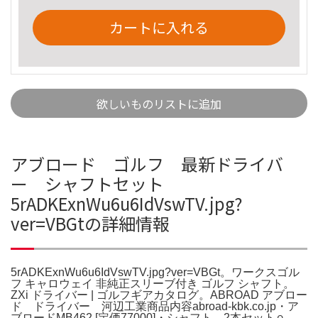
カートに入れる
欲しいものリストに追加
アブロード ゴルフ 最新ドライバ
ー シャフトセット
5rADKExnWu6u6IdVswTV.jpg?
ver=VBGtの詳細情報
5rADKExnWu6u6IdVswTV.jpg?ver=VBGt。ワークスゴル
フ キャロウェイ 非純正スリーブ付き ゴルフ シャフト。
ZXi ドライバー | ゴルフギアカタログ。ABROAD アブロー
ド ドライバー 河辺工業商品内容abroad-kbk.co.jp・ア
ブロードMB462 [定価77000]・シャフト 2本セット⚪︎