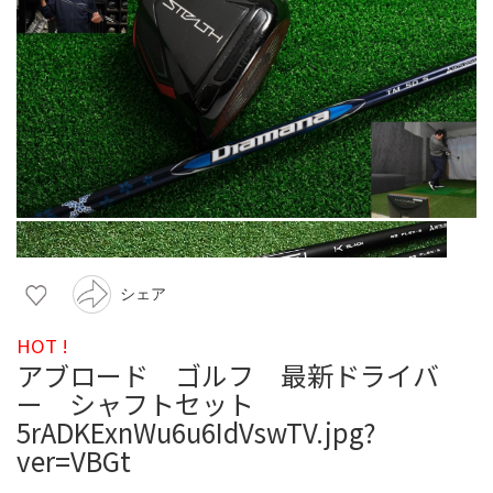
シェア
HOT !
アブロード ゴルフ 最新ドライバ
ー シャフトセット
5rADKExnWu6u6IdVswTV.jpg?
ver=VBGt