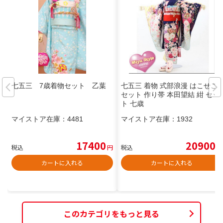
七五三 7歳着物セット 乙葉
七五三 着物 式部浪漫 はこせこ
セット 作り帯 本田望結 紺 セッ
ト 七歳
マイストア在庫：
4481
マイストア在庫：
1932
17400
20900
税込
円
税込
円
カートに入れる
カートに入れる
このカテゴリをもっと見る