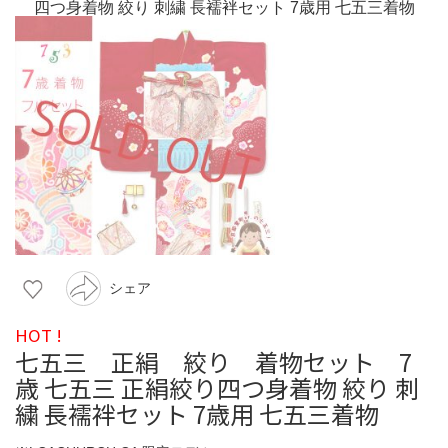
シェア
HOT !
七五三 正絹 絞り 着物セット 7
歳 七五三 正絹絞り四つ身着物 絞り 刺
繍 長襦袢セット 7歳用 七五三着物