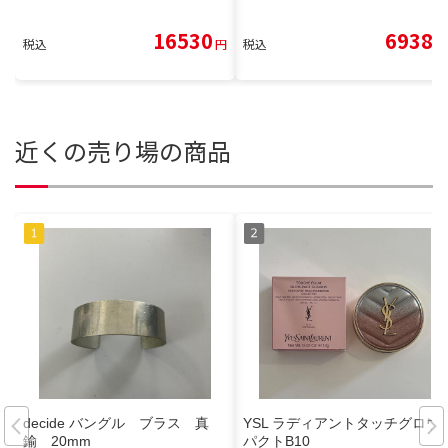
16530
6938
税込
円
税込
円
近くの売り場の商品
decide バングル ブラス 真
YSL ラディアントタッチグロウ
鍮 20mm
パクトB10