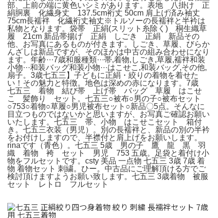
部、上前の端に黄色いシミがあります。表地 八掛け 正
絹胴裏 化繊身丈 137.5cm裄丈 50cm 肩上げ済み袖丈
75cm長襦袢 化繊裄丈袖丈※トルソーの長襦袢と半衿は
私物となります。袋帯 正絹(スリット糸除く) 桐生織草
履 21cm 新品帯揚げ 正絹 しごき 正絹 新品その
他、お写真にあるものが付きます。しごき、草履、びらか
んざしは新品ですが、そのほかは中古の組み合わせになり
ます。年齢···7歳和服種類···帯,着物,しごき,草履,襦袢和装
小物···和装バッグ和装小物···はこせこ,和装バッグ,その他,
扇子。3歳七五三】子どもに正絹・絞りの着物を着せた
い！その魅力と特徴。地色は深めの赤になります。7歳
七五三 着物 結び帯 上げ帯 バッグ 草履 はこせ
こ 髪飾り セット。七五三○被布○男の子○被布セット
○753○着物○草履○男児被布セット○新品〇5点。そんなに
目立つものではないかと思いますが、お写真ご確認お願い
いたします。七五三 帯、小物 はこせこセット 箱付
き。七五三衣装（男児）。別の長襦袢と、新品の別の半衿
をお付けしますので、半襟付と肩上げをお願いします。
rinaです（青色）。七五三 5歳 男の子 鷹 龍 黒 羽
織 着物 袴 セット 男児 753 五歳。足袋と着付け小
物をフルセットです。csty 美品 一点物 七五三 3歳 7歳 着
物 着物セット 刺繍。ひー。中古品にご理解頂ける方でご
検討頂けますようお願い致します。七五三 3歳着物 被服
セット レトロ フルセット