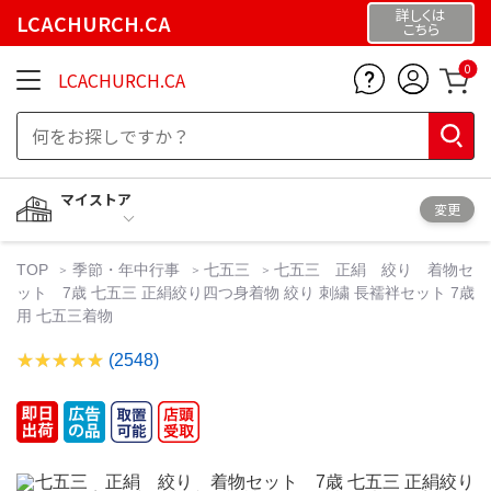
詳しくは
LCACHURCH.CA
こちら
0
LCACHURCH.CA
マイストア
変更
TOP
季節・年中行事
七五三
七五三 正絹 絞り 着物セ
ット 7歳 七五三 正絹絞り四つ身着物 絞り 刺繍 長襦袢セット 7歳
用 七五三着物
(2548)