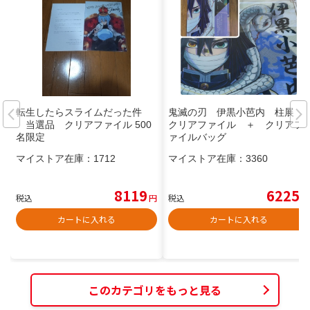
転生したらスライムだった件
鬼滅の刃 伊黒小芭内 柱展
当選品 クリアファイル 500
クリアファイル ＋ クリアフ
名限定
ァイルバッグ
マイストア在庫：
1712
マイストア在庫：
3360
8119
6225
税込
円
税込
円
カートに入れる
カートに入れる
このカテゴリをもっと見る