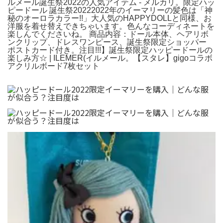
ルメール誕生祭2022の人気アイテム - メルカリ。限定ハッ
ピードール 誕生祭20222022年のイーマリーの髪色は「神
秘のオーロラカラー!!」大人気のHAPPYDOLLと同様、お
洋服を着せ替えできちゃいます。色んなコーディネートを
楽しんでくださいね。 商品内容：ドール本体、ヘアリボ
ンクリップ、ドレスワンピース、誕生祭限定ショッパー
ポストカード付き。注目!!!】誕生祭限定ハッピードールの
楽しみ方☆ | ILEMER(イルメール。【スタレ】gigoコラボ
アクリルボード7枚セット