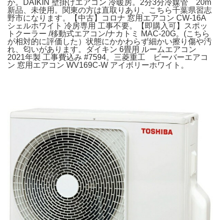
か。DAIKIN 壁掛けエアコン 冷暖房。2分3分冷媒管 20m
新品、未使用。関東の方は直取りあり、こちら千葉県習志
野市になります。【中古】コロナ 窓用エアコン CW-16A
シェルホワイト 冷房専用 工事不要。【即購入可】スポッ
トクーラー /移動式エアコン/ナカトミ MAC-20G。(こちら
が相対的に評価した）状態にかかわらず細かい擦り傷や汚
れ、匂いがあります。ダイキン 6畳用 ルームエアコン
2021年製 工事費込み #7594。三菱重工 ビーバーエアコ
ン 窓用エアコン WV169C-W アイボリーホワイト。