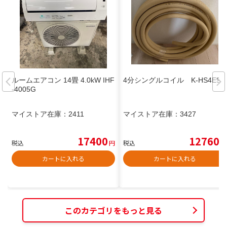
ルームエアコン 14畳 4.0kW IHF
4分シングルコイル K-HS4E9
-4005G
マイストア在庫：
2411
マイストア在庫：
3427
17400
12760
税込
円
税込
円
カートに入れる
カートに入れる
このカテゴリをもっと見る