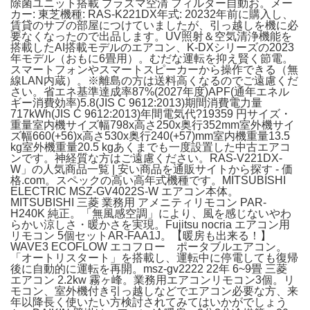
除菌ユニット搭載 プラズマ空清 フィルター自動お。メー
カー: 東芝機種: RAS-K221DX年式: 20232年前に購入し、
賃貸のサブの部屋につけていましたが、引っ越しを機に必
要なくなったので出品します。UV照射＆空気清浄機能を
搭載したAI搭載モデルのエアコン、K-DXシリーズの2023
年モデル（おもに6畳用）。むだな運転を抑え賢く節電。
スマートフォンやスマートスピーカーから操作できる（無
線LAN内蔵）。※離島の方は送料高くなるのでご遠慮くだ
さい。省エネ基準達成率87%(2027年度)APF(通年エネル
ギー消費効率)5.8(JIS C 9612:2013)期間消費電力量
717kWh(JIS C 9612:2013)年間電気代?19359 円サイズ・
重量室内機サイズ幅798x高さ250x奥行352mm室外機サイ
ズ幅660(+56)x高さ530x奥行240(+57)mm室内機重量13.5
kg室外機重量20.5 kgあくまでも一度設置した中古エアコ
ンです。神経質な方はご遠慮ください。RAS-V221DX-
W」の人気商品一覧 | 安い商品を通販サイトから探す - 価
格.com。スペックの高い高年式機種です。MITSUBISHI
ELECTRIC MSZ-GV4022S-W エアコン本体。
MITSUBISHI 三菱 業務用 アメニティリモコン PAR-
H240K 純正。「無風感空調」により、風を感じないやわ
らかい涼しさ・暖かさを実現。Fujitsu nocria エアコン用
リモコン 5個セットAR-FAA1J。【暖房も出来る！】
WAVE3 ECOFLOW エコフロー ポータブルエアコン。
「オートリスタート」を搭載し、運転中に停電しても復帰
後に自動的に運転を再開。msz-gv2222 22年 6~9畳 三菱
エアコン 2.2kw 霧ヶ峰。業務用エアコンリモコン3個。リ
モコン、室外機付き引っ越しなどでエアコン必要な方、来
年以降長く使いたい方検討されてみてはいかがでしょう