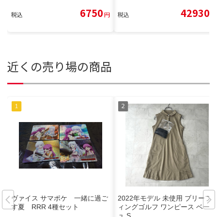
6750
42930
税込
円
税込
円
近くの売り場の商品
ヴァイス サマポケ 一緒に過ご
2022年モデル 未使用 ブリーフ
す夏 RRR 4種セット
ィングゴルフ ワンピース ベージ
ュ S