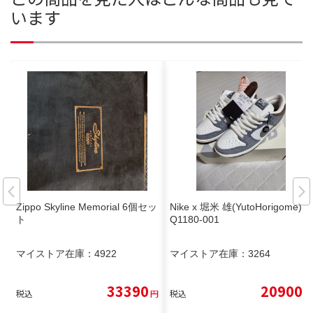
います
Zippo Skyline Memorial 6個セッ
Nike x 堀米 雄(YutoHorigome) F
ト
Q1180-001
マイストア在庫：
4922
マイストア在庫：
3264
33390
20900
税込
円
税込
円