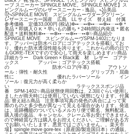
Black ／ 靴 撥水。SPINGLE（スピングル） スピングルム
ーブ スニーカー SPINGLE MOVE。SPINGLE MOVE】ス
ピングルムーヴのレザースニーカー - 逸品。꧁美品
꧂SPINGLE MOVE スピングルムーヴダークグリーン
レザースニーカー国産 広島 LL サイズ 替え紐 付属
参考価格 定価33,000円 (税込)✼••┈••✼••┈••✼••┈••✼＊
美品＊即購入ＯＫ＊早いもの勝ち＊24時間以内発送＊匿名
配送＊送料無料✼••┈••✼••┈••✼••┈••✼✨商品紹介
SPINGLE MOVE スピングルムーヴSPM-1402になりま
す。アッパーは防水ベロアにゴアテックスを搭載してお
り、優れた防水透湿性能を誇ります。これからの雨の日で
もGORE-TEXですので安心して雨天を楽しめます♪✨商品
詳細カラー Dark Green × Black素 材 レザー ゴアテ
ックス アッパー：ゴアテックス搭載
の 防水ベロア(牛革) アウトソ
ール：弾性・耐久性 グリップ力・屈曲
性に 優れたラバーソール イン
ソール：復元力が高く柔らか
い ラテックススポンジ品
番 SPM-1402✨商品状態使用回数は、2.3回ぐらい使用し
ましたが雨天時には使用していない状態になります。付属
品: 替え紐⚠️商品 注意事項写真の発色の具合によって実
際のものと多少色が異なって見える場合があります。発送
は、追跡機能のついているメルカリ便で匿名、無料配送。
購入後の返品、キャンセル、クレーム等お受けできません
ので神経質な方は購入をお控えください。ご理解がある方
でお願いいたします。悪意ではございません。。楽天市
場】spingle move gore-tex（原産国/製造国日本）の通販。