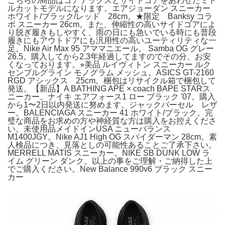
こちらの商品はゴアテックスとサイドゴアをあわせたミド
ルカットモデルになります。エアジョーダン スニーカー
ホワイト/ブラック/レッド 28cm。★限定 Banksy コラ
ボ スニーカー 26cm。また、伸縮性の高いサイドゴアによ
り脱ぎ履きもしやすく、雨の日にも急いでいる時にも普段
履きにもアウトドアにも汎用性の高いユーティリティな一
足。Nike Air Max 95 アママニエール。 Samba OG グレー
26.5。購入してから2.3年経過してますのでその分、お安
くなっております。⭐︎美品 ルイヴィトン スニーカー ルク
センブルグライン モノグラム メッシュ。ASICS GT-2160
RGD アシックス 25cm。梱包はリサイクル箱で梱包して
発送。【新品】A BATHING APE × coach BAPE STARス
ニーカー。ナイキ エアフォース1 ロー ブラック '07。購入
から1〜2日以内発送に努めます。ジャックパーセル レザ
ー。BALENCIAGA スニーカー 41 ホワイト/ブラック。完
璧な商品をお求めの方や神経質な方は購入をお控えくださ
い。未使用品メイドインUSA ニューバランス
M1400JGY。Nike AJ1 High OG スパイダーマン 28cm。素
人検品につき、見落としの可能性あることご了承下さい。
MERRELL MATIS スニーカー。NIKE SB DUNK LOW ラ
イム グリーン ダンク。以上の事をご理解・ご納得した上
でご購入ください。New Balance 990v6 ブラック スニー
カー