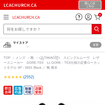
詳しくは
LCACHURCH.CA
こちら
0
LCACHURCH.CA
マイストア
変更
TOP
メンズ
靴
꧁TAKAO꧂ スピングルムーヴ レザ
ースニーカー GORE-TEX LL GORE－TEX仕様の定番ローカッ
トモデル SP－6601 Black ／ 靴 撥水
(2552)