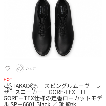
シェア
HOT !
꧁TAKAO꧂ スピングルムーヴ レ
ザースニーカー GORE-TEX LL
GORE－TEX仕様の定番ローカットモデ
ル SP－6601 Black ／ 靴 撥水