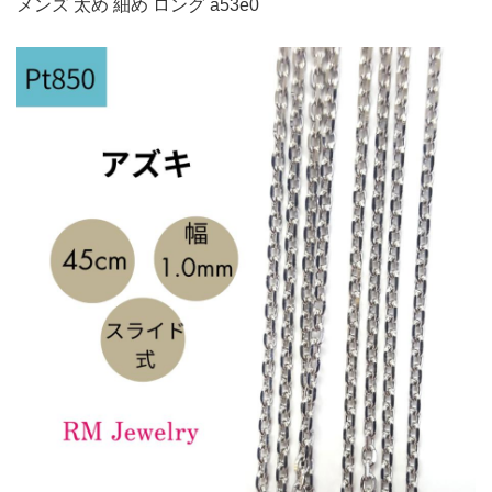
メンズ 太め 細め ロング a53e0