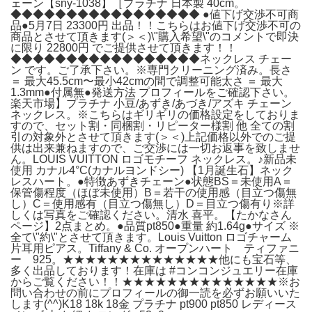
ェーン【sny-1038】［プラチナ 日本製 40cm。
◆◆◆◆◆◆◆◆◆◆◆◆◆◆◆◆◆ ●値下げ交渉不可商
品●5月7日 23300円 出品！！こちらはお値下げ交渉不可の
商品とさせて頂きます(＞＜)\"購入希望\"のコメントで即決
に限り 22800円 でご提供させて頂きます！！
◆◆◆◆◆◆◆◆◆◆◆◆◆◆◆◆◆ネックレス チェー
ン です。ご了承下さい。※専門クリーニング済み。長さ
＝ 最大45.5cm〜最小42cmの間で調整可能太さ ＝ 最大
1.3mm●付属無●発送方法 プロフィールをご確認下さい。
楽天市場】プラチナ 小豆/あずき/あづき/アズキ チェーン
ネックレス。※こちらはギリギリの価格設定をしておりま
すので、セット割・同梱割・リピーター様割 他 全ての割
引の対象外とさせて頂きます(＞＜)上記価格以外でのご提
供は出来兼ねますので、ご交渉には一切お返事を致しませ
ん。LOUIS VUITTON ロゴモチーフ ネックレス。♪新品未
使用 カナル4°C(カナルヨンドシー) 【1月誕生石】ネック
レスハート。●特徴あずきチェーン●状態BS＝未使用A＝
保管傷程度（ほぼ未使用）B＝若干の使用感（目立つ傷無
し）C＝使用感有（目立つ傷無し）D＝目立つ傷有り※詳
しくは写真をご確認ください。清水 喜平。【たかなさん
ページ】2点まとめ。●品質pt850●重量 約1.64g●サイズ ※
全て\"約\"とさせて頂きます。Louis Vuitton ロゴチャーム
片耳用ピアス。Tiffany & Co. オープンハート ティファニ
ー 925。★★★★★★★★★★★★★★他にも宝石等、
多く出品しております！在庫は #コンコンジュエリー在庫
からご覧ください！！★★★★★★★★★★★★★★※お
問い合わせの前にプロフィールの御一読を必ずお願いいた
します(^^)K18 18k 18金 プラチナ pt900 pt850 レディース