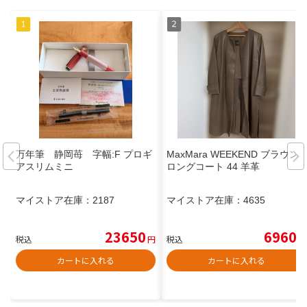
万年筆 静岡苺 字幅:F プロギ
MaxMara WEEKEND ブラウン
アスリムミニ
ロングコート 44 羊革
マイストア在庫：
2187
マイストア在庫：
4635
23650
6960
税込
円
税込
円
カートに入れる
カートに入れる