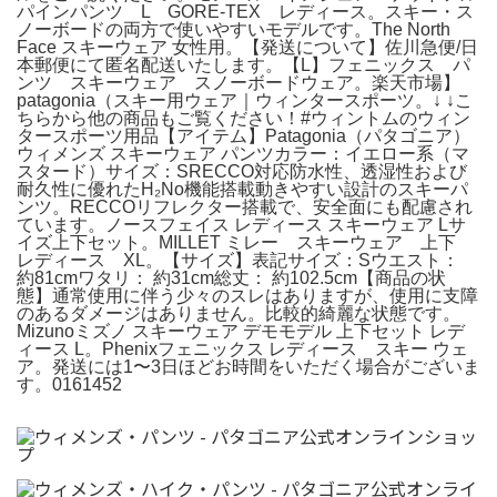
パインパンツ L GORE-TEX レディース。スキー・ス
ノーボードの両方で使いやすいモデルです。The North
Face スキーウェア 女性用。【発送について】佐川急便/日
本郵便にて匿名配送いたします。【L】フェニックス パ
ンツ スキーウェア スノーボードウェア。楽天市場】
patagonia（スキー用ウェア｜ウィンタースポーツ。↓ ↓こ
ちらから他の商品もご覧ください！#ウィントムのウィン
タースポーツ用品【アイテム】Patagonia（パタゴニア）
ウィメンズ スキーウェア パンツカラー：イエロー系（マ
スタード）サイズ：SRECCO対応防水性、透湿性および
耐久性に優れたH₂No機能搭載動きやすい設計のスキーパ
ンツ。RECCOリフレクター搭載で、安全面にも配慮され
ています。ノースフェイス レディース スキーウェア Lサ
イズ上下セット。MILLET ミレー スキーウェア 上下
レディース XL。【サイズ】表記サイズ：Sウエスト：
約81cmワタリ： 約31cm総丈： 約102.5cm【商品の状
態】通常使用に伴う少々のスレはありますが、使用に支障
のあるダメージはありません。比較的綺麗な状態です。
Mizunoミズノ スキーウェア デモモデル 上下セット レデ
ィース L。Phenixフェニックス レディース スキー ウェ
ア。発送には1〜3日ほどお時間をいただく場合がございま
す。0161452