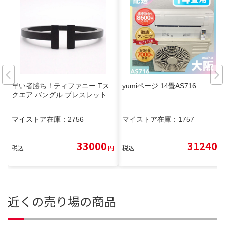
早い者勝ち！ティファニー Tス
yumiページ 14畳AS716
クエア バングル ブレスレット
マイストア在庫：
2756
マイストア在庫：
1757
33000
31240
税込
円
税込
円
近くの売り場の商品