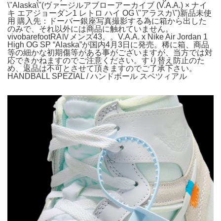
\"Alaska\"(ヴァージルアブローアーカイブ (V.A.A.) × ナイ
キ エアジョーダン1 レトロ ハイ OG \"アラスカ\")新品未使
用 購入先：ドーバー銀座写真撮影する為に箱から出した
のみで、それ以外には商品に触れていません。
vivobarefootRAⅣメンズ43。。V.A.A. x Nike Air Jordan 1
High OG SP “Alaska”が国内4月3日に発売。稀に箱、商品
等の細かな初期傷等がある事がございますが、当方では対
応できかねますのでご注意ください。すり替え防止のた
め、返品は不可とさせて頂きますのでご了承下さい。
HANDBALL SPEZIAL / ハンドボール スペツィアル