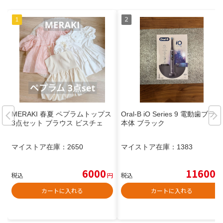
MERAKI 春夏 ペプラムトップス
Oral-B iO Series 9 電動歯ブラシ
3点セット ブラウス ビスチェ
本体 ブラック
マイストア在庫：
2650
マイストア在庫：
1383
6000
11600
税込
円
税込
円
カートに入れる
カートに入れる