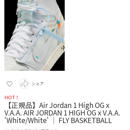
シェア
HOT !
【正規品】Air Jordan 1 High OG x
V.A.A. AIR JORDAN 1 HIGH OG x V.A.A.
'White/White' ｜ FLY BASKETBALL