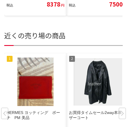
8378
7500
税込
円
税込
円
近くの売り場の商品
HERMES ヨッティング ポー
お買得タイムセール2way本革レ
チ PM 美品
ザーコート