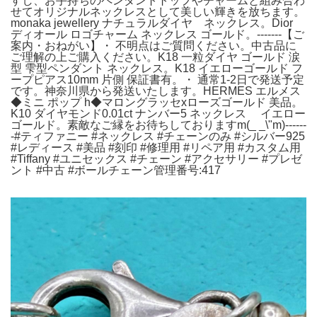
すし、お手持ちのペンダントトップやチャームと組み合わ
せてオリジナルネックレスとして美しい輝きを放ちます。
monaka jewellery ナチュラルダイヤ ネックレス。Dior
ディオール ロゴチャーム ネックレス ゴールド。-------【ご
案内・おねがい】・ 不明点はご質問ください。中古品に
ご理解の上ご購入ください。K18 一粒ダイヤ ゴールド 涙
型 雫型ペンダント ネックレス。K18 イエローゴールド フ
ープピアス10mm 片側 保証書有。・ 通常1-2日で発送予定
です。神奈川県から発送いたします。HERMES エルメス
◆ミニ ポップ h◆マロングラッセxローズゴールド 美品。
K10 ダイヤモンド0.01ct ナンバー5 ネックレス イエロー
ゴールド。素敵なご縁をお待ちしておりますm(_ _\"m)------
-#ティファニー #ネックレス #チェーンのみ #シルバー925
#レディース #美品 #刻印 #修理用 #リペア用 #カスタム用
#Tiffany #ユニセックス #チェーン #アクセサリー #プレゼ
ント #中古 #ボールチェーン管理番号:417