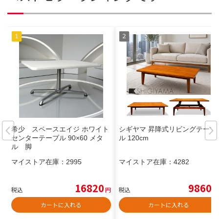
希少 スペースエイジ ホワイト
シギヤマ 昇降式リビングテーブ
センターテーブル 90×60 メタ
ル 120cm
ル 脚
マイストア在庫：
2995
マイストア在庫：
4282
16820
9860
税込
円
税込
円
カートに入れる
カートに入れる