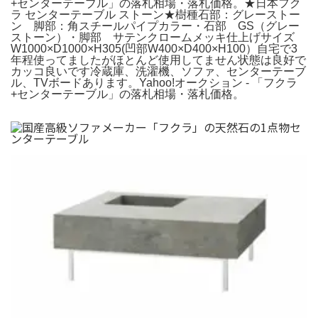
+センターテーブル」の落札相場・落札価格。★日本フク
ラ センターテーブル ストーン★樹種石部：グレーストー
ン 脚部：角スチールパイプカラー・石部 GS（グレー
ストーン）・脚部 サテンクロームメッキ仕上げサイズ
W1000×D1000×H305(凹部W400×D400×H100）自宅で3
年程使ってましたがほとんど使用してません状態は良好で
カッコ良いです冷蔵庫、洗濯機、ソファ、センターテーブ
ル、TVボードあります。Yahoo!オークション - 「フクラ
+センターテーブル」の落札相場・落札価格。