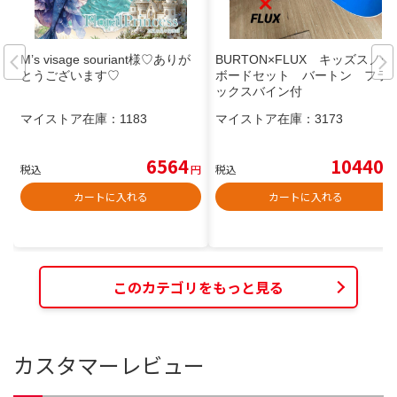
M’s visage souriant様♡ありが
BURTON×FLUX キッズスノー
とうございます♡
ボードセット バートン フラ
ックスバイン付
マイストア在庫：
1183
マイストア在庫：
3173
6564
10440
税込
円
税込
円
カートに入れる
カートに入れる
このカテゴリをもっと見る
カスタマーレビュー