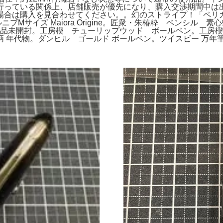
行っている関係上、店舗販売が優先になり、購入交渉期間中は
は購入を見合わせてください。。幻のストライプ！「ペリカン 万
Mサイズ Maiora Origine。匠衆・朱椿粋 ペンシル 素
品未開封。工房楔 チューリップウッド ボールペン。工房楔 ハ
柄 年代物。ダンヒル ゴールド ボールペン。ツイスビー 万年筆 