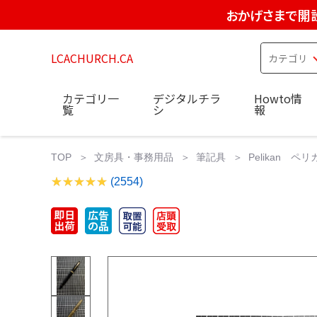
おかげさまで開設
LCACHURCH.CA
カテゴリ一
デジタルチラ
Howto情
覧
シ
報
TOP
文房具・事務用品
筆記具
Pelikan ペリ
(2554)