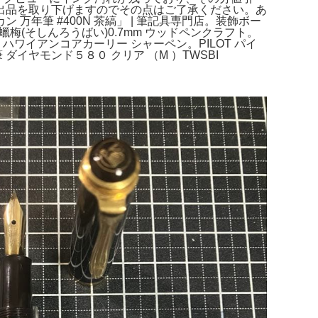
出品を取り下げますのでその点はご了承ください。あ
年筆 #400N 茶縞」 | 筆記具専門店。装飾ボー
心蠟梅(そしんろうばい)0.7mm ウッドペンクラフト。
ワイアンコアカーリー シャーペン。PILOT パイ
ダイヤモンド５８０ クリア （M ）TWSBI