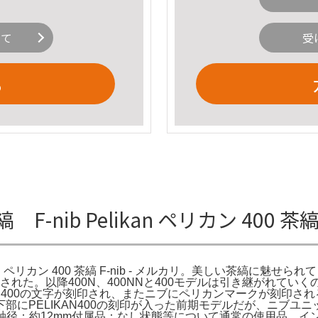
いて
受
る
F-nib Pelikan ペリカン 400 茶
ikan ペリカン 400 茶縞 F-nib - メルカリ。美しい茶縞に魅せられて：P
で製造された。以降400N、400NNと400モデルは引き継がれ
AN400の文字が刻印され、またニブにペリカンマークが刻印され
部にPELIKAN400の刻印が入った前期モデルだが、ニブユ
mm軸径：約12mm付属品：なし状態等について通常の使用品。