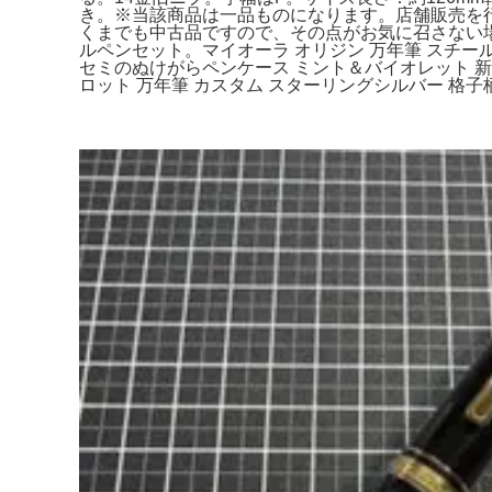
き。※当該商品は一品ものになります。店舗販売を
くまでも中古品ですので、その点がお気に召さない場合
ルペンセット。マイオーラ オリジン 万年筆 スチールニブ
セミのぬけがらペンケース ミント＆バイオレット 新
ロット 万年筆 カスタム スターリングシルバー 格子