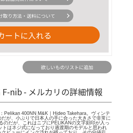
け取り方法・送料について
カートに入れる
欲しいものリストに追加
縞 F-nib - メルカリの詳細情報
elikan 400NN M&K｜Hideo Takehara。ヴィンテ
ていくのだが、小ぶりで日本人の手に合った大きさで非常に
るのだが、これはニブにPELIKANの文字刻印が入っ
ニットはネジ式になっており過渡期のモデルと思われ
インクビューにインク汚れが残っており、その分値引