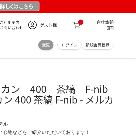
詳しくは
こちら
合計金額
ご利用案内
0
ゲスト様
0円
お問い合わせ
変更
ログイン
新規会員登録
リカン 400 茶縞 F-nib
カン 400 茶縞 F-nib - メルカ
モデル
の使い心地などをご紹介いただいております！