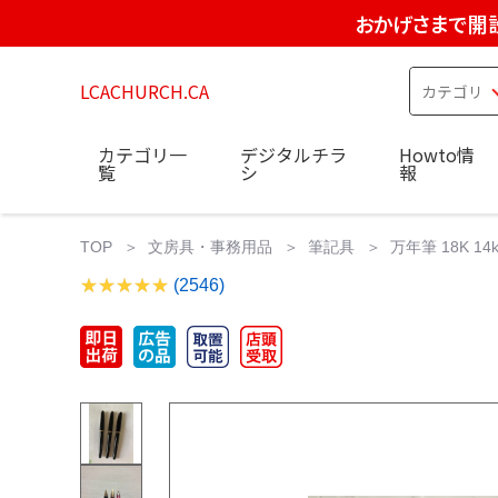
おかげさまで開設
LCACHURCH.CA
カテゴリ一
デジタルチラ
Howto情
覧
シ
報
TOP
文房具・事務用品
筆記具
万年筆 18K 1
(2546)