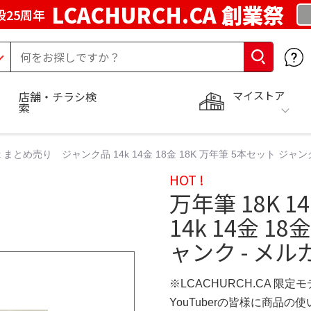
LCACHURCH.CA 創業祭
25周年
マイストア
店舗・チラシ検
索
4k まとめ売り ジャンク品 14k 14金 18金 18K 万年筆 5本セット ジャン
HOT !
万年筆 18K 
14k 14金 1
ャンク - メル
※LCACHURCH.CA 限定
YouTuberの皆様に商品