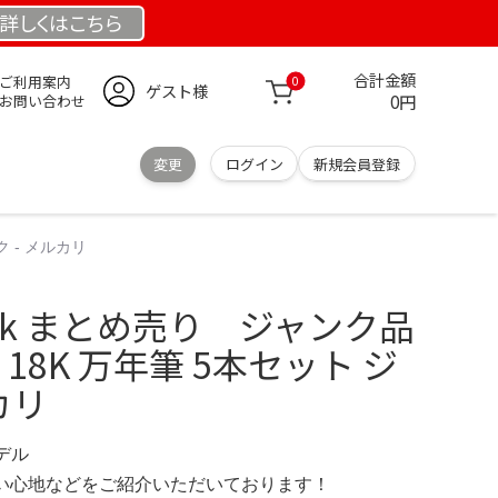
詳しくは
こちら
合計金額
ご利用案内
0
ゲスト様
0円
お問い合わせ
変更
ログイン
新規会員登録
ク - メルカリ
14k まとめ売り ジャンク品
8金 18K 万年筆 5本セット ジ
カリ
モデル
の使い心地などをご紹介いただいております！