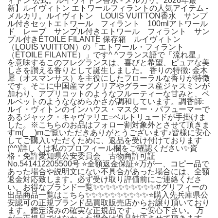
ィトン 公式。ルイヴィトン香水 - メルカリ。2026年最
新】ルイヴィトン エトワールフィラントの人気アイテム -
メルカリ。ルイヴィトン LOUIS VUITTON香水 サンプ
ル付きセットエトワール フィラント 100mlアトワール
ド レーブ サンプル付きエトワール フィラント サン
プル付きÉTOILE FILANTE 保存箱 ルイヴィトン
（LOUIS VUITTON）の「エトワール・フィラント
（ÉTOILE FILANTE）」です^ ^フランス語で「流れ星」
を意味するこのフレグランスは、喜びと希望、ピュアな美
しさを讃える香りとして誕生しました。 香りの特徴: 金木
犀（オスマンサス）を主役にしたフローラルな香りが特徴
です。そこに中国産マグノリアやグラース産ジャスミンが
加わり、アプリコットのようなフルーティーな甘みと、ベ
ルベットのようななめらかさが調和しています。調香師:
ルイ・ヴィトンのインハウス・マスター・パフューマーで
あるジャック・キャヴァリエ=ベルトリュードが手掛けま
した。※こちらのお品はフォロー割対象外とさせて頂きま
すm(_ _)mご覧いただきありがとうございます♪皆様に安心
してご購入いただくために、返品を受け付けております
(^^)詳しくは私のプロフィール欄をご確認ください✨資
格・免許愛知県公安委員会 古物商許可証
No.541412205500号 ⭐️全額返金保証⭐️万が一、コピー品で
あった場合や説明文にない不具合があった場合には、全額
返金対応致します。必ず受け取り評価前にご連絡くださ
い。お得なブランド一覧✨✨✨✨✨✨✨✨✨✨#グリフィーの
出品商品一覧はこちら✨✨✨✨✨✨✨✨✨✨⭐️購入先兵庫県公
安認可の正規ブランド品買取販売店からお譲り頂いており
ます。鑑定済みの確実な正規品です、ご安心下さい。 万