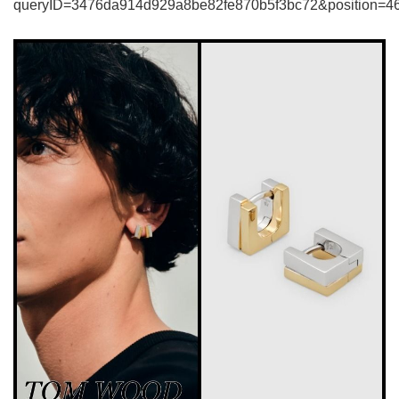
queryID=3476da914d929a8be82fe870b5f3bc72&position=4