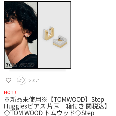
シェア
HOT !
※新品未使用※【TOMWOOD】Step
Huggiesピアス 片耳 箱付き 関税込】
◇TOM WOOD トムウッド◇Step