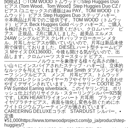
関税込】◇TOM WOOD トムウッド◇Step Huggies Duo
ピアス (Tom Wood。Tom Wood】Step Huggies Duo CZ /
ピアス /ユニセックスの通販はau PAY。TOM WOOD（ト
ムウッド） ピアス Step Huggies Duo ステップ ハギー。
※本商品は片耳でのご提供です。TOM WOOD（トムウッ
ド） ピアス Beck Huggies Gold ベック ハギーズ。ご購入
を検討されている方はご注意ください。クロムハーツ ピ
アス 正規品。2月に購入しました。超美品 エルメス
24AW シングルピアス クレH バッファローホーン メタ
ル。片耳しかピアスが開いていないので、片耳は新品未使
用で保管しておりました。DIESEL ハート型チャームピア
ス Mサイズ DX13600D。今後も開ける気がないので、出
品します。クロムハーツ スタースタッド ピアス。-----------
-----------------------ノルウェーを象徴する様々な高さの険し
い山々にインスパイアされたステップ・ハギーは、立体的
なルックを与えてくれます。Paul Smith ダブルリングモチ
ーフ シングルピアス メンズ 片耳ピアス。トムウッド
の他のコレクションのイヤーカフやイヤリングとも合わせ
やすくデザインされています。アクセサリー COOTIE 25
FW Symbol Earring silverblack。このイヤリングは、ポリ
ッシュ仕上げのリサイクル・スターリングシルバー925製
です。LION HEART/ライオンハート 片耳用 ブラックダ
イヤ/プラチナピアス。表面を強化し変色を防ぐためにホ
ワイトロジウムプレーティングが施されています。
CAREERING DELUXEコラボ STARDUST シルバー。▪︎
定価
¥51,000https://www.tomwoodproject.com/jp_ja/product/step-
huggies/?