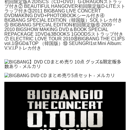
初回限定版A 2DISCS（CD+DVD）G-DRAGONストラッ
プ付き② BEAUTIFUL HANGOVER初回限定版D-LITEスト
ラップ付き③2011 BIGBANG LIVE CONCERT
DVDMAKING DVD+PHOTOBOOKシール付き④
BIGBANG SPECIAL EDITION（韓国版）SOLトレカ付き
⑤ BIGBANG SPECIAL EDITION初回限定版⑥ 2009・
2010 BIGSHOW MAKING DVD＆BOOK SPECIAL
REPACKAGE 1DVD&3BOOKS 1GOODSストラップ付き
⑦ ELECTRIC LOVE TOUR 2010⑧BIGBANG THE CLIPS
vol.1⑨GD&TOP （韓国版）⑩ SEUNGRI1st Mini Album:
V.V.I.Pトレカ付き