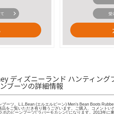
いて
受
る
sney ディズニーランド ハンティン
 ビーンブーツの詳細情報
ツ。L.L.Bean (エルエルビーン) Men's Bean Boots R
HOP の商品をご覧いただき有り難うございます。ご購入、コメン
nコラボのビーンブーツ\"ラバーモカシン\"になります。201