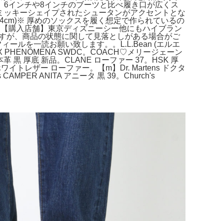
6インチや8インチのブーツと比べ履き口が広くス
ミッキーシェイプされたシュータンがアクセントとな
(約24cm)※ 厚めのソックスを履く想定で作られているの
品【購入店舗】東京ディズニーシー他にもハイブラン
りますが、商品の状態に関して見落としがある場合がご
ルを一読お願い致します。。L.L.Bean (エルエ
W AIR MAX PHENOMENA SWDC。COACH♡メリージェーン
革 黒 厚底 新品。CLANE ローファー 37。HSK 厚
イトレザー ローファー。【m】Dr. Martens ドクタ
ER ANITA アニータ 黒 39。Church's