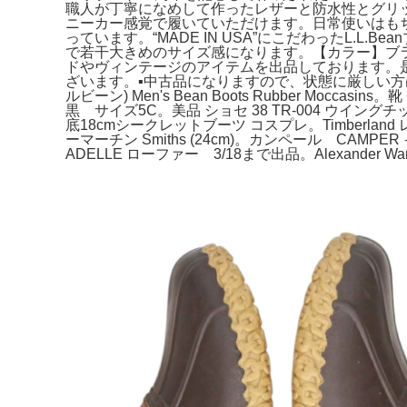
職人が丁寧になめして作ったレザーと防水性とグリ
ニーカー感覚で履いていただけます。日常使いはも
っています。“MADE IN USA”にこだわったL.L
で若干大きめのサイズ感になります。【カラー】ブ
ドやヴィンテージのアイテムを出品しております。是非
ざいます。▪️中古品になりますので、状態に厳しい方は
ルビーン) Men's Bean Boots Rubber Moccasi
黒 サイズ5C。美品 ショセ 38 TR-004 ウイングチ
底18cmシークレットブーツ コスプレ。Timberlan
ーマーチン Smiths (24cm)。カンペール CAMPE
ADELLE ローファー 3/18まで出品。Alexander 