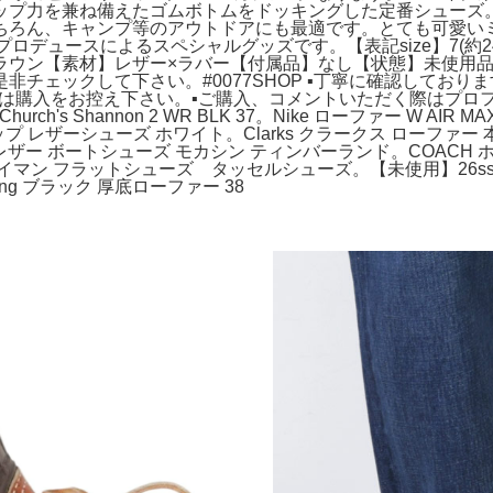
ップ力を兼ね備えたゴムボトムをドッキングした定番シューズ。
ちろん、キャンプ等のアウトドアにも最適です。とても可愛い
.Beanプロデュースによるスペシャルグッズです。【表記size】7
ラウン【素材】レザー×ラバー【付属品】なし【状態】未使用
チェックして下さい。#0077SHOP ▪️丁寧に確認してお
購入をお控え下さい。▪️ご購入、コメントいただく際はプロフィー
ns。靴 Church's Shannon 2 WR BLK 37。Nike ローファー 
ップ レザーシューズ ホワイト。Clarks クラークス ローファー 本
d レザー ボートシューズ モカシン ティンバーランド。COACH ホワ
R イマン フラットシューズ タッセルシューズ。【未使用】26ss CAMP
Wang ブラック 厚底ローファー 38