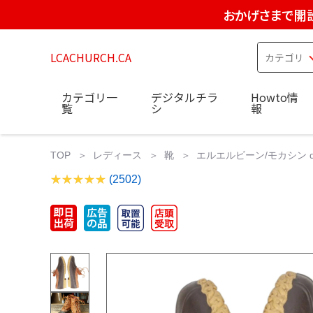
おかげさまで開設
LCACHURCH.CA
カテゴリ一
デジタルチラ
Howto情
覧
シ
報
TOP
レディース
靴
エルエルビーン/モカシン d
(2502)