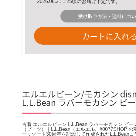
2026.08.21 1:25頃のお届け予定です。
受け取り方法・送料につ
カートに入れ
エルエルビーン/モカシン di
L.L.Bean ラバーモカシン
古着 エルエルビーン L.L.Bean ラバーモカシン ビーンブー
（ブーツ）｜L.L.Bean（エルエル。#0077S
ーリゾート30周年を記念して作成されたL.L.Bea