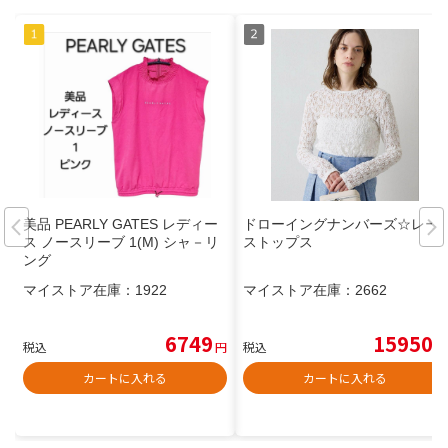
美品 PEARLY GATES レディー
ドローイングナンバーズ☆レー
ス ノースリーブ 1(M) シャ－リ
ストップス
ング
マイストア在庫：
1922
マイストア在庫：
2662
6749
15950
税込
円
税込
円
カートに入れる
カートに入れる