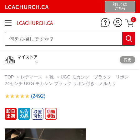
詳しくは
LCACHURCH.CA
こちら
0
LCACHURCH.CA
マイストア
変更
TOP
レディース
靴
UGG モカシン ブラック リボン
24センチ UGG モカシン ブラック リボン付き - メルカリ
(2492)