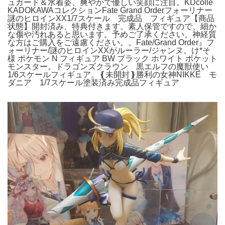
ュガード＆水着姿、爽やかで優しい笑顔に注目。KDcolle
KADOKAWAコレクションFate Grand Orderフォーリナー
謎のヒロインXX1/7スケール 完成品 フィギュア【商品
状態】開封済み、特典付きます。素人保管ですので、細か
な傷や汚れあると思います。予めご了承ください。神経質
な方はご購入をご遠慮ください。。Fate/Grand Order』フ
ォーリナー/謎のヒロインXXがルーラー/ジャンヌ。け*そ
様 ポケモン N フィギュア BW ブラック ホワイト ポケット
モンスター。ドラゴンズクラウン 黒エルフの魔獣使い
1/6スケールフィギュア。❴未開封❵勝利の女神NIKKE モ
ダニア 1/7スケール塗装済み完成品フィギュア