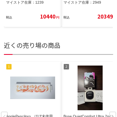
マイストア在庫：
1239
マイストア在庫：
2949
10440
20349
税込
円
税込
円
近くの売り場の商品
ApplePencilpro ほぼ未使用
Bose QuietComfort Ultra 2nd G