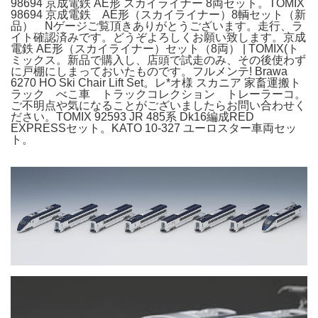
98694 京成電鉄 AE形 スカイライナー 8両セット。TOMIX
98694 京成電鉄 AE形（スカイライナー）8輌セット（新
品） Nゲージご覧頂きありがとうございます。走行、ラ
イト確認済みです。どうぞよろしくお願い致します。京成
電鉄 AE形（スカイライナー）セット（8両） | TOMIX(ト
ミックス。新品で購入し、店頭で試走のみ、その後使わず
に戸棚にしまっておいたものです。フルメンテ! Brawa
6270 HO Ski Chair Lift Set。レ*オ様 スカニア 家畜運搬ト
ラック べこ車 トラックコレクション トレーラーコ。
ご不明点や気になることがございましたらお問い合わせく
ださい。TOMIX 92593 JR 485系 Dk16編成RED
EXPRESSセット。KATO 10-327 ユーロスター車両セッ
ト。