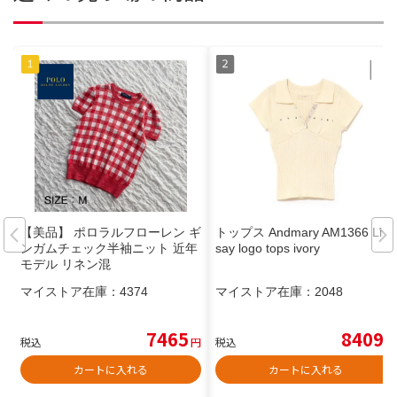
【美品】 ポロラルフローレン ギ
トップス Andmary AM1366 Lind
ンガムチェック半袖ニット 近年
say logo tops ivory
モデル リネン混
マイストア在庫：
4374
マイストア在庫：
2048
7465
8409
税込
円
税込
円
カートに入れる
カートに入れる