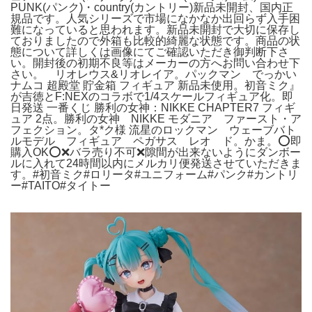
PUNK(パンク)・country(カントリー)新品未開封、国内正
規品です。人気シリーズで市場になかなか出回らず入手困
難になっていると思われます。新品未開封で大切に保存し
ておりましたので外箱も比較的綺麗な状態です。商品の状
態について詳しくは画像にてご確認いただき御判断下さ
い。開封後の初期不良等はメーカーの方へお問い合わせ下
さい。 リオレウス&リオレイア。パックマン でっかい
ナムコ 超殿堂 貯金箱 フィギュア 新品未使用。初音ミク』
が吉徳とF:NEXのコラボで1/4スケールフィギュア化。即
日発送 一番くじ 勝利の女神：NIKKE CHAPTER7 フィギ
ュア 2点。勝利の女神 NIKKE モダニア ファースト・ア
フェクション。タ*ク様 流星のロックマン ウェーブバト
ルモデル フィギュア ペガサス レオ ド。かま。⭕即
購入OK⭕❌バラ売り不可❌隙間が出来ないようにダンボー
ルに入れて24時間以内にメルカリ便発送させていただきま
す。#初音ミク#ロリータ#ユニフォーム#パンク#カントリ
ー#TAITO#タイトー