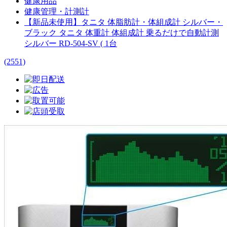
健康用品
健康管理・計測計
【新品未使用】タニタ 体脂肪計・体組成計 シルバー・
ブラック タニタ 体重計 体組成計 乗るだけで自動計測
シルバー RD-504-SV ( 1台
(2551)