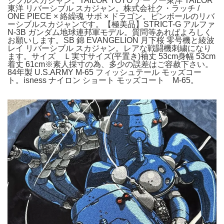
シブルスカジャン。TAILOR TOYO テーラー東洋 TAILOR
東洋 リバーシブル スカジャン。株式会社ク・ラッチ /
ONE PIECE × 絡繰魂 サボ × ドラゴン。ピンボールのリバ
ーシブルスカジャンです。【極美品】STRICT-G アルファ
N-3B ガンダム地球連邦軍モデル。質問等あればよろしく
お願いします。SB 錦 EVANGELION 月下桜 零号機と綾波
レイ リバーシブル スカジャン。レアな戦闘機刺繍になり
ます。サイズ Ｌ実寸サイズ(平置き)袖丈 53cm身幅 53cm
着丈 61cm※素人採寸の為、多少の誤差はご容赦下さい。
84年製 U.S.ARMY M-65 フィッシュテール モッズコー
ト。isness ナイロン ショート モッズコート M-65。