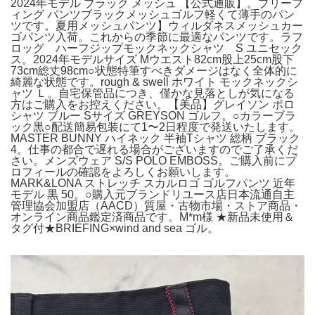
2024年モデル ブラック メッシュ 【公式通販】。ブリーフ
ィング パンツブラックメッシュゴルフ軽くて薄手のパン
ツです。夏用メッシュパンツ】ウィルダネスメッシュカー
ゴパンツ入荷。これからの季節に最適なパンツです。ラフ
ロッグ ハーフジップモックネックシャツ S ユニセック
ス。2024年モデルサイズ Mウエスト82cm股上25cm股下
73cm総丈98cm○状態特筆すべきダメージはなく全体的に
綺麗な状態です。rough & swell ホワイト モックネックシ
ャツ Ｌ。自宅保管品につき、僅かな見落としが気になる
方はご購入をお控えください。【美品】グレイソン ポロ
シャツ ブルー Sサイズ GREYSON ゴルフ。○カラーブラ
ック黒○配送簡易包装にて1〜2日程度で発送いたします。
MASTER BUNNY ハイネック 半袖Tシャツ 総柄 ブラック
4。仕事の都合で遅れる場合がございますのでご了承くだ
さい。メンズウェア S/S POLO EMBOSS。ご購入前にプ
ロフィールの確認をよろしくお願いします。
MARK&LONA ストレッチ スカルロゴ ゴルフパンツ 近年
モデル 黒 50。○購入元ブランドリユース店日本流通自主
管理協会加盟店（AACD）質屋・古物市場・ストア商品・
オンライン商品鑑定済商品です。M*m様 ★新品未使用＆
タグ付★BRIEFING×wind and sea ゴル。