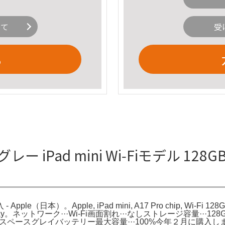
いて
受
る
ースグレー iPad mini Wi‑Fiモデル 1
le（日本）。Apple, iPad mini, A17 Pro chip, Wi-Fi 128GB S
LL/A | eBay。ネットワーク···Wi-Fi画面割れ···なしストレージ容量···
ラー···スペースグレイバッテリー最大容量···100%今年２月に購入しました