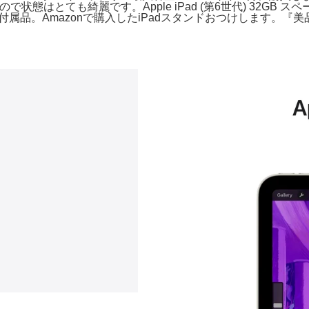
ので状態はとても綺麗です。Apple iPad (第6世代) 32GB
体 + 付属品。Amazonで購入したiPadスタンドおつけします。『美品・最大