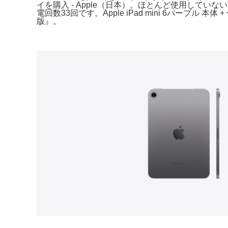
イを購入 - Apple（日本）。ほとんど使用していない
電回数33回です。Apple iPad mini 6パープル 本
版』。