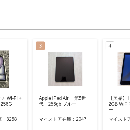
ンチ Wi-Fi +
Apple iPad Air 第5世
【美品】 i
 256G
代 256gb ブルー
2GB Wi
ー
庫：
3258
マイストア在庫：
2047
マイスト