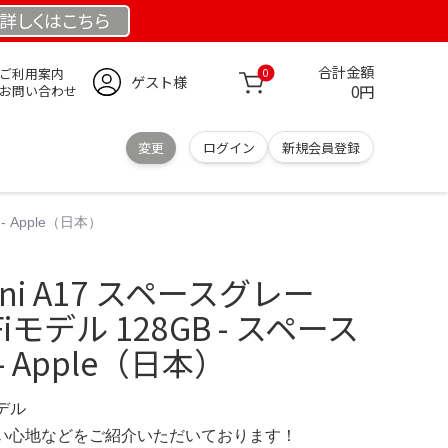
詳しくは
こちら
合計金額
ご利用案内
0
ゲスト様
0円
お問い合わせ
変更
ログイン
新規会員登録
 - Apple（日本）
 mini A17 スペースグレー
i‑Fiモデル 128GB - スペース
 Apple（日本）
モデル
の使い心地などをご紹介いただいております！