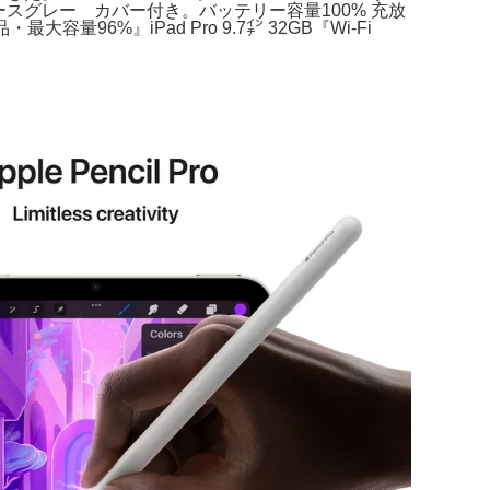
 スペースグレー カバー付き。バッテリー容量100% 充放
容量96%』iPad Pro 9.7㌅ 32GB『Wi-Fi