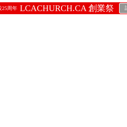
LCACHURCH.CA 創業祭
25周年