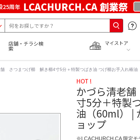
LCACHURCH.CA 創業祭
25周年
マイストア
店舗・チラシ検
索
舗 さつまつげ櫛 解き櫛4寸5分＋特製つばき油 つげ櫛お手入れ椿油（6
HOT !
かづら清老舗
寸5分＋特製
油（60ml）
ョップ
※LCACHURCH.CA 限定