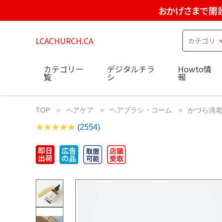
おかげさまで開設
LCACHURCH.CA
カテゴリ一
デジタルチラ
Howto情
覧
シ
報
TOP
ヘアケア
ヘアブラシ・コーム
かづら清老
(2554)