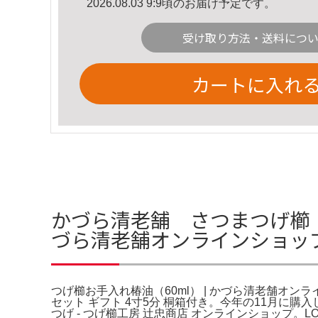
2026.08.03 9:9頃のお届け予定です。
受け取り方法・送料につ
カートに入れ
かづら清老舗 さつまつげ櫛 解
づら清老舗オンラインショッ
つげ櫛お手入れ椿油（60ml） | かづら清老舗オンライ
セット ギフト 4寸5分 桐箱付き。今年の11月に
つげ - つげ櫛工房 辻忠商店 オンラインショップ。LO