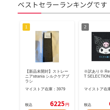
ベストセラーランキングです
【新品未開封】ストレー
※訳あり※ ReF
ニアstrania シルクケアブ
T SELECTION
ラシ
マイストア在庫：
3979
マイストア在
6225
円
税込
税込