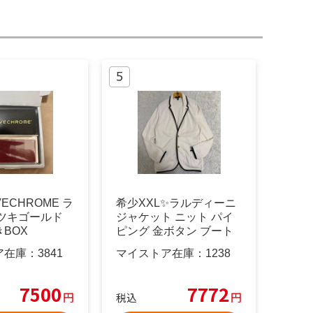
VECHROME ラ
希少XXL✨ラルディーニ
 ツキゴールド
ジャケット ニット パイ
BOX
ピング 金ボタン ブート
ニエール
ア在庫：
3841
マイストア在庫：
1238
7500
7772
円
円
税込