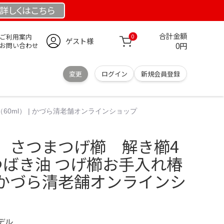
詳しくは
こちら
合計金額
ご利用案内
0
ゲスト様
0円
お問い合わせ
変更
ログイン
新規会員登録
0ml） | かづら清老舗オンラインショップ
 さつまつげ櫛 解き櫛4
つばき油 つげ櫛お手入れ椿
 | かづら清老舗オンラインシ
モデル