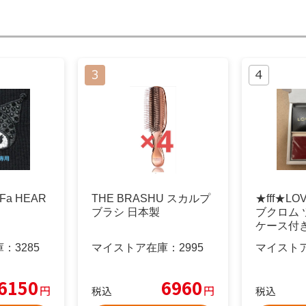
a HEAR
THE BRASHU スカルプ
★fff★LO
ブラシ 日本製
ブクロム
ケース付き
庫：
3285
マイストア在庫：
2995
マイスト
6150
6960
円
円
税込
税込