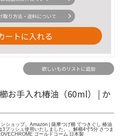
け取り方法・送料について
カートに入れる
欲しいものリストに追加
手入れ椿油（60ml） | か
ショップ。Amazon | 薩摩つげ櫛 てつきぐし 椿油
は3プッシュ使用いたしました。。解櫛4寸5分 さつま
LOVECHROME ゴールドコーム 日本製