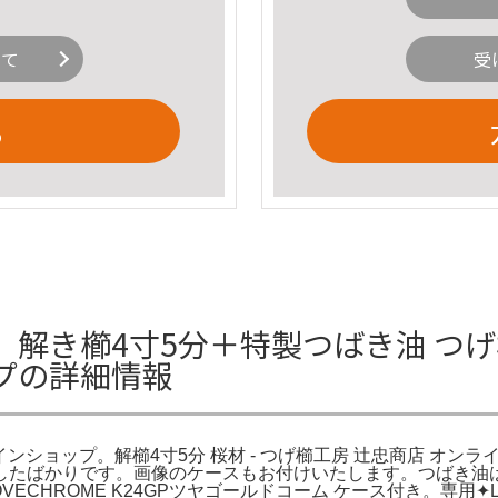
いて
受
る
き櫛4寸5分＋特製つばき油 つげ櫛お
プの詳細情報
ンショップ。解櫛4寸5分 桜材 - つげ櫛工房 辻忠商店 オンライン
購入したばかりです。画像のケースもお付けいたします。つばき油
VECHROME K24GPツヤゴールドコーム ケース付き。専用✦ฺ