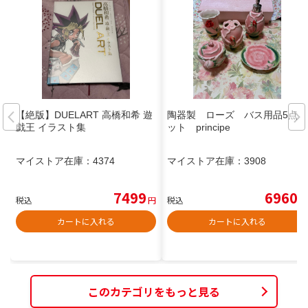
【絶版】DUELART 高橋和希 遊
陶器製 ローズ バス用品5点セ
戯王 イラスト集
ット principe
マイストア在庫：
4374
マイストア在庫：
3908
7499
6960
税込
円
税込
円
カートに入れる
カートに入れる
このカテゴリをもっと見る