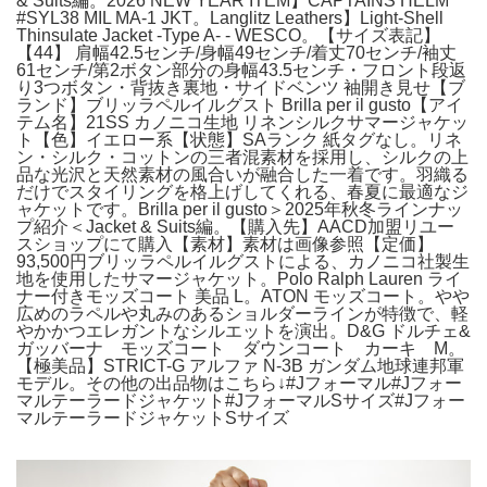
& Suits編。2026 NEW YEAR ITEM】CAPTAINS HELM
#SYL38 MIL MA-1 JKT。Langlitz Leathers】Light-Shell
Thinsulate Jacket -Type A- - WESCO。【サイズ表記】
【44】 肩幅42.5センチ/身幅49センチ/着丈70センチ/袖丈
61センチ/第2ボタン部分の身幅43.5センチ・フロント段返
り3つボタン・背抜き裏地・サイドベンツ 袖開き見せ【ブ
ランド】ブリッラペルイルグスト Brilla per il gusto【アイ
テム名】21SS カノニコ生地 リネンシルクサマージャケッ
ト【色】イエロー系【状態】SAランク 紙タグなし。リネ
ン・シルク・コットンの三者混素材を採用し、シルクの上
品な光沢と天然素材の風合いが融合した一着です。羽織る
だけでスタイリングを格上げしてくれる、春夏に最適なジ
ャケットです。Brilla per il gusto＞2025年秋冬ラインナッ
プ紹介＜Jacket & Suits編。【購入先】AACD加盟リユー
スショップにて購入【素材】素材は画像参照【定価】
93,500円ブリッラペルイルグストによる、カノニコ社製生
地を使用したサマージャケット。Polo Ralph Lauren ライ
ナー付きモッズコート 美品 L。ATON モッズコート。やや
広めのラペルや丸みのあるショルダーラインが特徴で、軽
やかかつエレガントなシルエットを演出。D&G ドルチェ&
ガッバーナ モッズコート ダウンコート カーキ M。
【極美品】STRICT-G アルファ N-3B ガンダム地球連邦軍
モデル。その他の出品物はこちら↓#Jフォーマル#Jフォー
マルテーラードジャケット#JフォーマルSサイズ#Jフォー
マルテーラードジャケットSサイズ