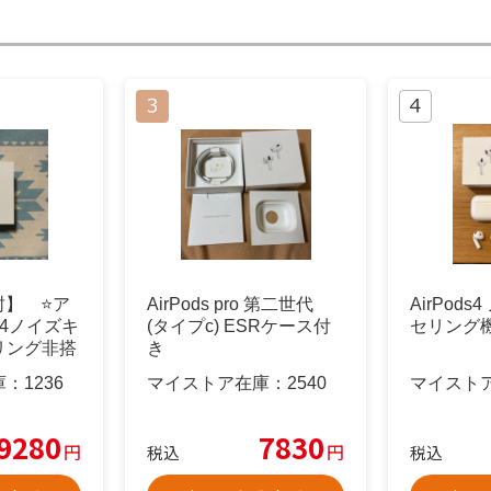
封】 ⭐️ア
AirPods pro 第二世代
AirPod
ds4ノイズキ
(タイプc) ESRケース付
セリング
リング非搭
き
庫：
1236
マイストア在庫：
2540
マイスト
9280
7830
円
円
税込
税込