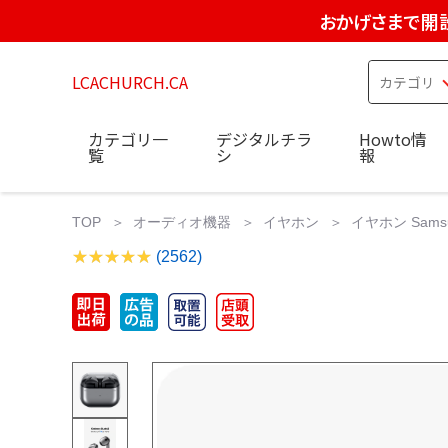
おかげさまで開設
LCACHURCH.CA
カテゴリ一
デジタルチラ
Howto情
覧
シ
報
TOP
オーディオ機器
イヤホン
イヤホン Samsun
(2562)