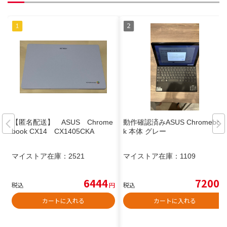
【匿名配送】 ASUS Chrome
動作確認済みASUS Chromeboo
book CX14 CX1405CKA
k 本体 グレー
マイストア在庫：
2521
マイストア在庫：
1109
6444
7200
税込
円
税込
円
カートに入れる
カートに入れる