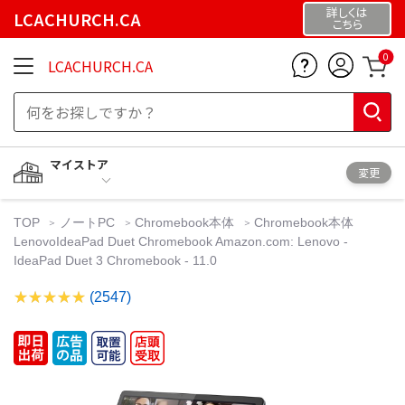
詳しくは
LCACHURCH.CA
こちら
0
LCACHURCH.CA
マイストア
変更
TOP
ノートPC
Chromebook本体
Chromebook本体
LenovoIdeaPad Duet Chromebook Amazon.com: Lenovo -
IdeaPad Duet 3 Chromebook - 11.0
(2547)