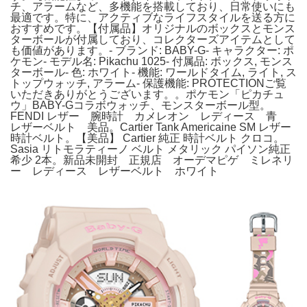
チ、アラームなど、多機能を搭載しており、日常使いにも
最適です。特に、アクティブなライフスタイルを送る方に
おすすめです。【付属品】オリジナルのボックスとモンス
ターボールが付属しており、コレクターズアイテムとして
も価値があります。- ブランド: BABY-G- キャラクター: ポ
ケモン- モデル名: Pikachu 1025- 付属品: ボックス, モンス
ターボール- 色: ホワイト- 機能: ワールドタイム, ライト, ス
トップウォッチ, アラーム- 保護機能: PROTECTIONご覧
いただきありがとうございます。。ポケモン「ピカチュ
ウ」BABY-Gコラボウォッチ、モンスターボール型。
FENDI レザー 腕時計 カメレオン レディース 青
レザーベルト 美品。Cartier Tank Americaine SM レザー
時計ベルト。【美品】 Cartier 純正 時計ベルト クロコ。
Sasia リトモラティーノ ベルト メタリック パイソン純正
希少 2本。新品未開封 正規店 オーデマピゲ ミレネリ
ー レディース レザーベルト ホワイト