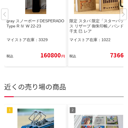
gray スノーボードDESPERADO
限定 スタバ 限定「スターバック
Type R Ⅳ W 22-23
ス リザーブ 御朱印帳／バンド」
干支 巳 レア
マイストア在庫：
3329
マイストア在庫：
1022
160800
7366
税込
円
税込
円
近くの売り場の商品