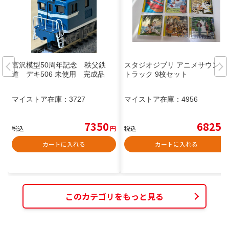
宮沢模型50周年記念 秩父鉄
スタジオジブリ アニメサウンド
道 デキ506 未使用 完成品
トラック 9枚セット
マイストア在庫：
3727
マイストア在庫：
4956
7350
6825
税込
円
税込
円
カートに入れる
カートに入れる
このカテゴリをもっと見る