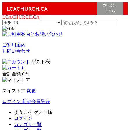
詳しくは
LCACHURCH.CA
こちら
LCACHURCH.CA
ご利用案内
お問い合わせ
ゲスト様
0
合計金額
0円
マイストア
変更
ログイン
新規会員登録
ようこそ
ゲスト様
ログイン
カテゴリ一覧