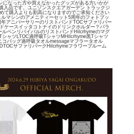
にファンになった方や買えなかったグッズがある方いかが
購入品です。ユニゾンスクエアガーデン トラックジ
がまとめて購入よりも割高になりますのでご承知ください
ヴェルマシンのアメニティーセット5周年のフォトブッ
10周年アニバーサリーのリストバンドTOCサファリパー
ードケースイッタコトナイのドリンクホルダー？パラ
ペンリバイバルのリストバンドHilcrhymeのマグ
シャツLTOC過呼吸TシャツMHilcrhyme黒Tシャツ
朱ノ鷺エコバッグ過呼吸タオルmessageマフラータオル
付きCDTOCサファリパークHilcrhymeフラワーブルーム