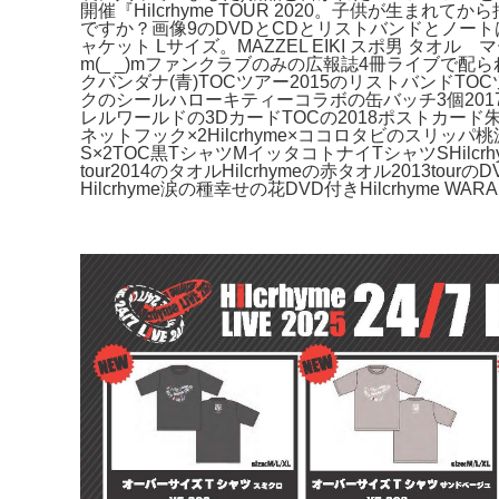
開催『Hilcrhyme TOUR 2020。子供が
ですか？画像9のDVDとCDとリストバンドとノー
ャケット Lサイズ。MAZZEL EIKI スポ男
m(_ _)mファンクラブのみの広報誌4冊ライブ
クバンダナ(青)TOCツアー2015のリストバンドT
クのシールハローキティーコラボの缶バッチ3個20
レルワールドの3DカードTOCの2018ポストカード
ネットフック×2Hilcrhyme×ココロタビのスリッパ桃
S×2TOC黒TシャツMイッタコトナイTシャツSHilcrh
tour2014のタオルHilcrhymeの赤タオル2013to
Hilcrhyme涙の種幸せの花DVD付きHilcrhyme WA