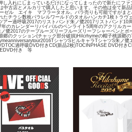
生まれてから押し入れにしまっているだけになってしまったので新た
トは中古店とメルカリで購入したと思います。その他は全て新品
 タオル マーゼル エイキ マフラータオル。バラ売りも可能です
で配られたチラシ数枚パラレルワールドのタオルハンカチ1枚トラ
OCツアー過呼吸2017のリストバンド朱ノ鷺2017リストバンド
17年のカレンダーリバイバルのペンライト5周年のアクリルカ
朱ノ鷺2017のテープルーズリーフルーズリーフシャーペンとボール
源郷のクッション(チャック部分破損)Hilcrhymeの帽子桃源郷のT
ymeanniversarytour2016TシャツSヒルキャラTシャツS
urのDVDTOC過呼吸DVD付きCD(新品2枚)TOCINPHASE DVD
RAEDVD付き 等