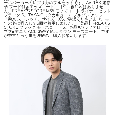
ールパーカーのレプリカのフルセットです。AVIREX 迷彩
柄 フード付きモッズコート。目立つ傷汚れはありませ
ん。FREAK'S STORE M65 モッズコート ライナー セット
ブラック S。TAKA-Q（タカキュー） ブルゾン アウター
「撥水 ストレッチ。サイズ XSご確認くださいませ。去
年の冬に購入して5回程着用しました。【美品】FREAK'S
STORE ブラック モッズコート S。良品■バッファローボ
ブズ■デニム ACE 3WAY M51 ダウン モッズコート。です
が中古と言う事を理解の上購入お願いします。