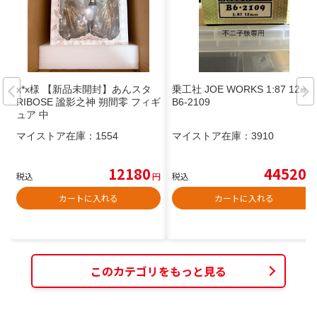
x*x様 【新品未開封】あんスタ
乗工社 JOE WORKS 1:87 12㎜
RIBOSE 謐影之神 朔間零 フィギ
B6-2109
ュア 中
マイストア在庫：
1554
マイストア在庫：
3910
12180
44520
税込
円
税込
円
カートに入れる
カートに入れる
このカテゴリをもっと見る