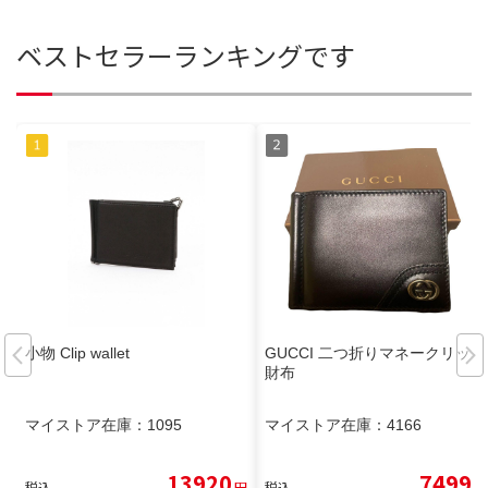
ベストセラーランキングです
小物 Clip wallet
GUCCI 二つ折りマネークリップ
財布
マイストア在庫：
1095
マイストア在庫：
4166
13920
7499
税込
円
税込
円