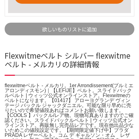
欲しいものリストに追加
Flexwitmeベルト シルバー flexwitme
ベルト - メルカリの詳細情報
flexwitmeベルト - メルカリ。1er Arrondissement(プルミエ
アロンディスモン)｜【LEFIJE】ベルト。スライドバック
ルベルト | ウィッツ公式オンラインストア。Flexwitmeの
ベルトになります。【01417】 アローヨグランデ ヴィン
テージ バックル ジャックダニエル。可能な限り早めに売
りたいので希望値段あればコメントお願い致します。
【COOLS 】バックル/レア物。現物写真ありますのでご確
認ください。スライドバックルベルト | ウィッツ公式オン
ラインストア。再販無し完売品レアです。現在他出品少な
いためこの値段設定です。【期間限定値下げ中】プラダ
PRADA レザーベルト。コム デ ギャルソン・オム レザ