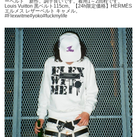
ーベルト 新作。調子良いです。着用1～2回程です。
Louis Vuitton 黒ベルト115cm。【24h限定価格】HERMÈS
エルメス レザーベルト キャメル。
#Flexwitme#yoko#fuckmylife