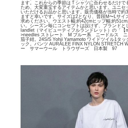
ます。これからの季節はＴシャツに合わせるだけで
ため、大変重宝するアイテムかと思います。ユニセ
いただけるお品かと思います。販売価格が当時で約
ますと幸いです。サイズは2となり、普段M〜Lサ
求めください。ウエスト幅:約42cmヒップ幅:約51cm股上
い。シーズン毎にコンセプトは設けず、ブランドとしてのカ
landlet（マイビューティフルランドレット）の「【my。SAIN
>needles ストレート M ブルー系 ニードルス 
茄子紺。24S/S Yohji Yamamoto ワイドツイル1
ック。パンツ AURALEE FINX NYLON STR
ー サマーウール トラウザーズ 日本製 97