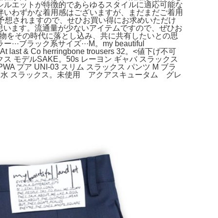
シルエットが特徴的であらゆるスタイルに適応可能な
伴いわずかな着用感はございますが、まだまだご着用
予想されますので、せひお買い得にお求めいただけ
思います。流通量が少ないアイテムですので、ぜひお
身が愛着のある物をその時代に落とし込み、共に共有したいとの思
ク系サイズ···M。my beautiful
Co herringbone trousers 32。<値下げ不可
ス モデルSAKE。50s レーヨン ギャバ スラックス
PWA プア UNI-03 スリム スラックス パンツ M ブラ
ロピアーナ撥水 スラックス。未使用 アクアスキュータム グレ