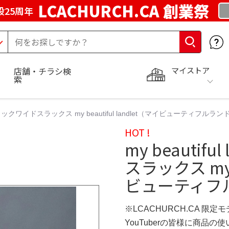
LCACHURCH.CA 創業祭
25周年
マイストア
店舗・チラシ検
索
let ツータックワイドスラックス my beautiful landlet（マイビューティフ
HOT !
my beautif
スラックス my b
ビューティフ
※LCACHURCH.CA 限定
YouTuberの皆様に商品