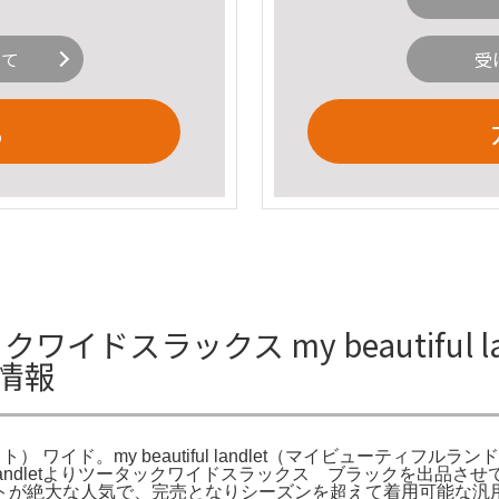
いて
受
る
 ツータックワイドスラックス my beautif
情報
ット） ワイド。my beautiful landlet（マイビューティフルランドレ
ful landletよりツータックワイドスラックス ブラックを
トが絶大な人気で、完売となりシーズンを超えて着用可能な汎