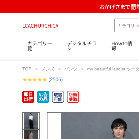
おかげさまで開設
LCACHURCH.CA
カテゴリ一
デジタルチラ
Howto情
覧
シ
報
TOP
メンズ
パンツ
my beautiful land
(2506)