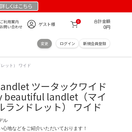
詳しくは
こちら
合計金額
ご利用案内
0
ゲスト様
0円
お問い合わせ
変更
ログイン
新規会員登録
ルランドレット） ワイド
ul landlet ツータックワイド
eautiful landlet（マイ
ルランドレット） ワイド
モデル
の使い心地などをご紹介いただいております！