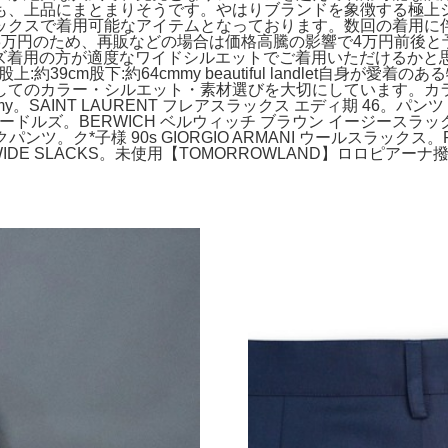
も、上品にまとまりそうです。やはりブランドを象徴する極上
ックスで着用可能なアイテムとなっております。数回の着用に
3万円のため、再販などの場合は価格高騰の影響で4万円前後と
イズ着用の方が適度なワイドシルエットでご着用いただけるかと
:約39cm股下:約64cmmy beautiful landlet自
ラー・シルエット・素材選びを大切にしています。カラー···ブラッ
T LAURENT フレアスラックス エディ期 46。パンツ At last & 
ニードルズ。BERWICH ベルウィッチ ブラウン イージースラック
タックパンツ。ク*子様 90s GIORGIO ARMANI ウールスラックス。
ETCH WIDE SLACKS。未使用【TOMORROWLAND】ロ