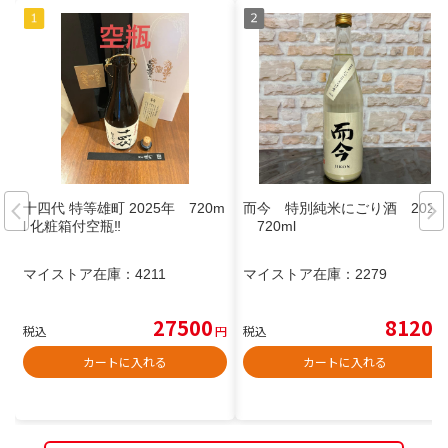
十四代 特等雄町 2025年 720m
而今 特別純米にごり酒 2025
l 化粧箱付空瓶‼️
720ml
マイストア在庫：
4211
マイストア在庫：
2279
27500
8120
税込
円
税込
円
カートに入れる
カートに入れる