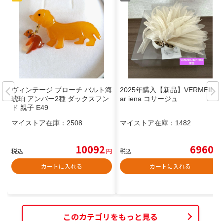
ヴィンテージ ブローチ バルト海
2025年購入【新品】VERMEIL p
琥珀 アンバー2種 ダックスフン
ar iena コサージュ
ド 親子 E49
マイストア在庫：
2508
マイストア在庫：
1482
10092
6960
税込
円
税込
円
カートに入れる
カートに入れる
このカテゴリをもっと見る