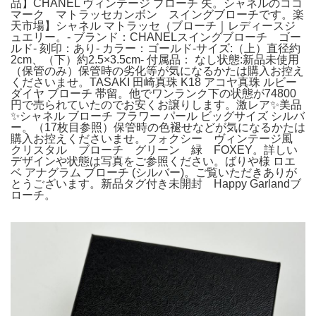
品】CHANEL ヴィンテージ ブローチ 矢。シャネルのココ
マーク マトラッセカンボン スイングブローチです。楽
天市場】シャネル マトラッセ（ブローチ｜レディースジ
ュエリー。- ブランド：CHANELスイングブローチ ゴー
ルド- 刻印：あり- カラー：ゴールド-サイズ:（上）直径約
2cm、（下）約2.5×3.5cm- 付属品： なし状態:新品未使用
（保管のみ）保管時の劣化等が気になるかたは購入お控え
くださいませ。TASAKI 田崎真珠 K18 アコヤ真珠 ルビー
ダイヤ ブローチ 帯留。他でワンランク下の状態が74800
円で売られていたのでお安くお譲りします。激レア✨美品
✨シャネル ブローチ フラワー パール ビッグサイズ シルバ
ー。（17枚目参照）保管時の色褪せなどが気になるかたは
購入お控えくださいませ。フォクシー ヴィンテージ風
クリスタル ブローチ グリーン 緑 FOXEY。詳しい
デザインや状態は写真をご参照ください。ばりや様 ロエ
ベ アナグラム ブローチ (シルバー)。ご覧いただきありが
とうございます。新品タグ付き未開封 Happy Garlandブ
ローチ。