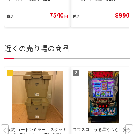
7540
8990
税込
円
税込
円
近くの売り場の商品
収納 ゴードンミラー スタッキ
スマスロ うる星やつら 実機