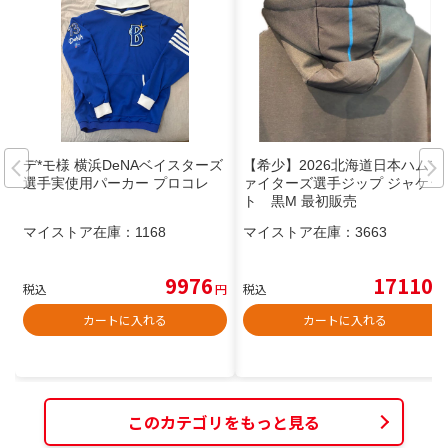
デ*モ様 横浜DeNAベイスターズ
【希少】2026北海道日本ハムフ
選手実使用パーカー プロコレ
ァイターズ選手ジップ ジャケッ
ト 黒M 最初販売
マイストア在庫：
1168
マイストア在庫：
3663
9976
17110
税込
円
税込
円
カートに入れる
カートに入れる
このカテゴリをもっと見る