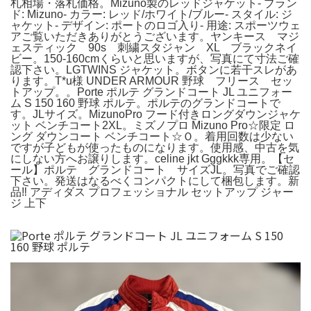
札相場・落札価格。Mizuno製のレッドジャケット- ブラン
ド: Mizuno- カラー: レッド/ホワイト/ブルー- スタイル: ジ
ャケット- デザイン: ポートのロゴ入り- 用途: スポーツウェ
アご覧いただきありがとうございます。ヤンキース マジ
ェスティック 90s 刺繍スタジャン XL ブラックネイ
ビー。150-160cmくらいと思いますが、写真にて寸法ご確
認下さい。LGTWINS ジャケット。ボタンに若干スレがあ
ります。T*u様 UNDER ARMOUR 野球 フリース セッ
トアップ。。Porte ポルテ グランドコート JL ユニフォー
ム S 150 160 野球 ポルテ。ポルテのグランドコートで
す。JLサイズ。MizunoPro フード付きロングダウンジャケ
ット ベンチコート2XL。ミズノプロ Mizuno Pro☆限定 ロ
ング ダウンコート ベンチコート☆Ｏ。着用回数は少ない
ですが子どもが使ったものになります。使用感、中古を気
にしない方へお譲りします。celine jkt Gggkkk専用。【セ
ール】ポルテ グランドコート サイズJL。写真でご確認
下さい。発送はなるべくコンパクトにして梱包します。新
品‼️ アディダス プロフェッショナル セットアップ ジャー
ジ 上下