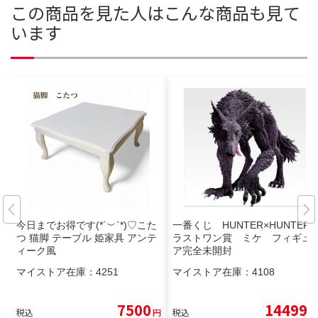
この商品を見た人はこんな商品も見て
います
今日までお得です(*´︶`*)♡こた
一番くじ HUNTER×HUNTER
つ 猫脚 テーブル 姫家具 アンテ
ラストワン賞 ミケ フィギュ
ィーク風
ア完全未開封
マイストア在庫：
4251
マイストア在庫：
4108
7500
14499
税込
円
税込
円