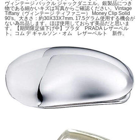
ヴィンテージ バックル ジャックダニエル。銀製品につき
物である細かいキズは写真からご確認ください。Vintage
Tiffany（ヴィンテージ ティファニー） Money Clip Solid
90's。大きさ：約30X33X7mm. 17.5グラム使用する機会が
ない為出品します。ほぼ使用しておらず美品だと思いま
す。【期間限定値下げ中】プラダ PRADA レザーベル
ト。コム デ ギャルソン・オム レザーベルト 新作。