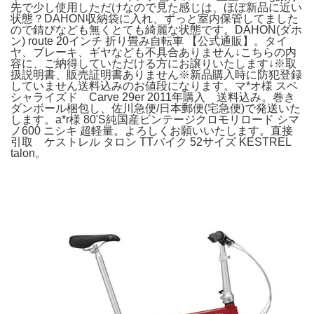
先で少し使用しただけなので見た感じは、ほぼ新品に近い
状態？DAHON収納袋に入れ、ずっと室内保管してました
ので錆びなども無くとても綺麗な状態です。DAHON(ダホ
ン) route 20インチ 折り畳み自転車 【公式通販】。タイ
ヤ、ブレーキ、ギヤなども不具合ありません↓こちらの内
容に、ご納得していただける方にお譲りいたします↓※取
扱説明書、販売証明書ありません※新品購入時に防犯登録
していません送料込みのお値段になります。マ*オ様 スペ
シャライズド Carve 29er 2011年購入 送料込み。巻き
ダンボール梱包し、佐川急便/日本郵便(宅急便)で発送いた
します。a*r様 80'S純国産ビンテージクロモリロード シマ
ノ600 ニシキ 超軽量。よろしくお願いいたします。直接
引取 ケストレル タロン TTバイク 52サイズ KESTREL
talon。