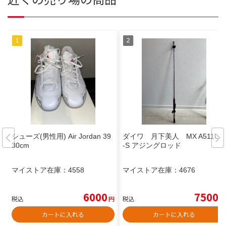
シューズ(男性用) Air Jordan 39
ダイワ 月下美人 MX A511UL
30cm
-S アジングロッド
マイストア在庫：
4558
マイストア在庫：
4676
6000
7500
税込
円
税込
円
カートに入れる
カートに入れる