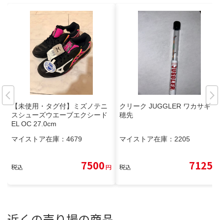
【未使用・タグ付】ミズノテニ
クリーク JUGGLER ワカサギ
スシューズウエーブエクシード
穂先
EL OC 27.0cm
マイストア在庫：
4679
マイストア在庫：
2205
7500
7125
税込
円
税込
円
近くの売り場の商品