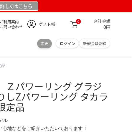
詳しくは
こちら
合計金額
ご利用案内
0
ゲスト様
0円
お問い合わせ
変更
ログイン
新規会員登録
定品
 Ｚパワーリング グラジ
りしZパワーリング タカラ
限定品
モデル
の使い心地などをご紹介いただいております！