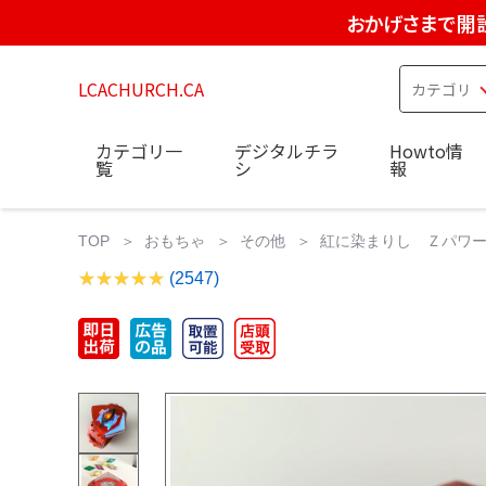
おかげさまで開設
LCACHURCH.CA
カテゴリ一
デジタルチラ
Howto情
覧
シ
報
TOP
おもちゃ
その他
紅に染まりし Ｚパワー
(2547)