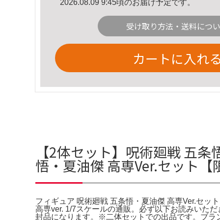
2026.08.09 9:45頃のお届け予定です。
受け取り方法・送料につ
カートに入れ
【2体セット】呪術廻戦 五条悟 
悟・夏油傑 高専Ver.セット
フィギュア 呪術廻戦 五条悟・夏油傑 高専Ver.セット
高専ver. 1/7スケールの通販。必ず以下お読みいた
封品になります。※二体セットでの出品です。ブランド：