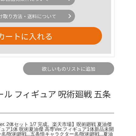
け取り方法・送料について
カートに入れる
欲しいものリストに追加
ケール フィギュア 呪術廻戦 五条
r. 2体セット 1/7 完成。楽天市場】呪術廻戦 夏油傑
ュア1体 呪術夏油傑 高専Ver.フィギュア1体新品未開
術廻戦...五条悟キャラクター名/呪術廻戦...夏油