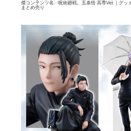
傑コンテンツ名···呪術廻戦。五条悟 高専Ver.｜
まとめ売り