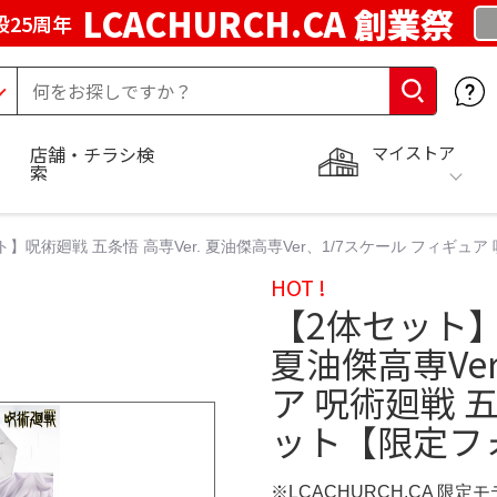
LCACHURCH.CA 創業祭
25周年
マイストア
店舗・チラシ検
索
ト】呪術廻戦 五条悟 高専Ver. 夏油傑高専Ver、1/7スケール フィギュ
HOT !
【2体セット】
夏油傑高専Ve
ア 呪術廻戦 五
ット【限定フ
※LCACHURCH.CA 限定