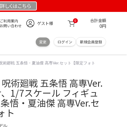
詳しくは
こちら
合計金額
ご利用案内
0
ゲスト様
0円
お問い合わせ
変更
ログイン
新規会員登録
ア 呪術廻戦 五条悟・夏油傑 高専Ver.セット【限定フォト
呪術廻戦 五条悟 高専Ver.
r、1/7スケール フィギュ
条悟・夏油傑 高専Ver.セ
ォト
モデル