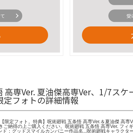
いて
受
る
高専Ver. 夏油傑高専Ver、1/7ス
【限定フォトの詳細情報
【限定フォト。特典】呪術廻戦 五条悟 高専Ver.＆夏油傑 高専Ve
だきご納得の上ご購入ください。呪術廻戦 五条悟 高専Ver. フィギ
グッドスマイルカンパニー作品名...呪術廻戦キャラクター名/呪