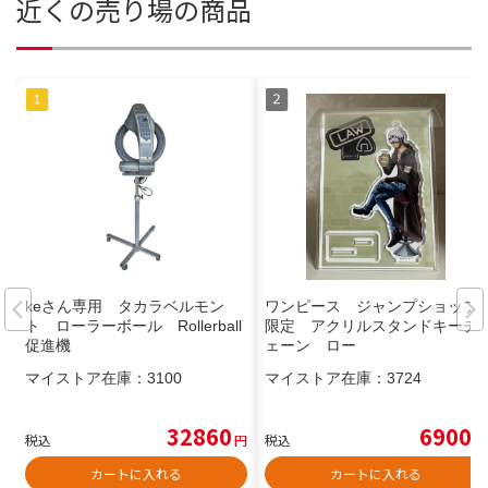
近くの売り場の商品
keさん専用 タカラベルモン
ワンピース ジャンプショップ
ト ローラーボール Rollerball
限定 アクリルスタンドキーチ
促進機
ェーン ロー
マイストア在庫：
3100
マイストア在庫：
3724
32860
6900
税込
円
税込
円
カートに入れる
カートに入れる