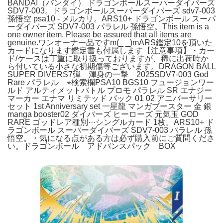
BANDAI（バンダイ） ドラゴンボールスーパーダイバーズ
SDV7-003。ドラゴンボールスーパーダイバーズ sdv7-003
孫悟空 psa10 - メルカリ。ARS10+ ドラゴンボール スーパ
ーダイバーズ SDV7-003 パラレル 孫悟空。This item is a
one owner item. Please be assured that all items are
genuine.ワンオーナー品ですm(_ _)mARS鑑定10を頂いた
カードになります鑑定書も付属します【注意事項】・カー
ド/ケースは丁重に取り扱っておりますが、稀に出荷時か
ら付いている小さな初期傷等ございます。DRAGON BALL
SUPER DIVERS7弾 渾身の一撃 2025SDV7-003 God
Rare パラレル ⭐︎検索欄PSA10 BGS10 フュージョンワー
ルド アルティメットバトル プロモ パラレル SR エナジー
マーカー エナマ リミテッド パック 01 02 アニバーサリー
セット 1st Anniversary set 一星龍 マンガブースター 金 銀
manga booster02 ダイバーズ ヒーローズ 元気玉 GOD
RARE ゴッドレア種別···シングルカード 1枚。ARS10+ ド
ラゴンボール スーパーダイバーズ SDV7-003 パラレル 孫
悟空。・気になる点がある方は必ず購入前にご質問くださ
い。ドラゴンボール アドバンスパック BOX