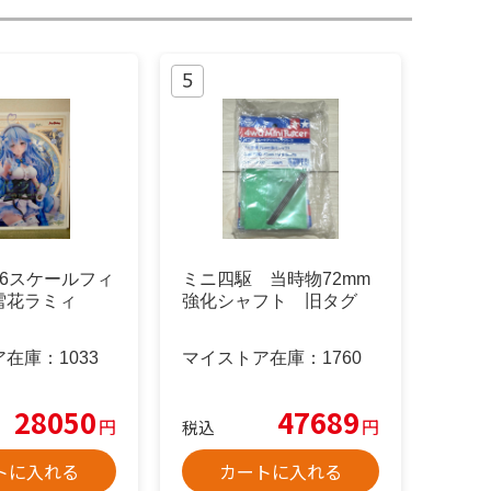
e 1/6スケールフィ
ミニ四駆 当時物72mm
雪花ラミィ
強化シャフト 旧タグ
ア在庫：
1033
マイストア在庫：
1760
28050
47689
円
円
税込
トに入れる
カートに入れる