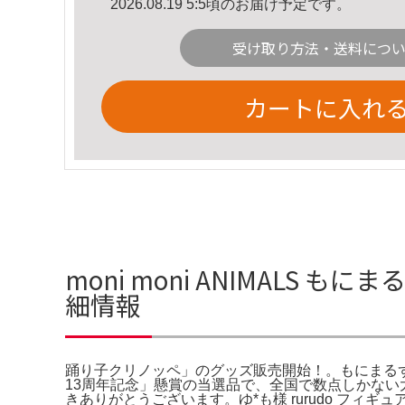
2026.08.19 5:5頃のお届け予定です。
受け取り方法・送料につ
カートに入れ
moni moni ANIMAL
細情報
踊り子クリノッペ」のグッズ販売開始！。もにまるず公式サイ
13周年記念」懸賞の当選品で、全国で数点しかな
きありがとうございます。ゆ*も様 rurudo フィギュア イ