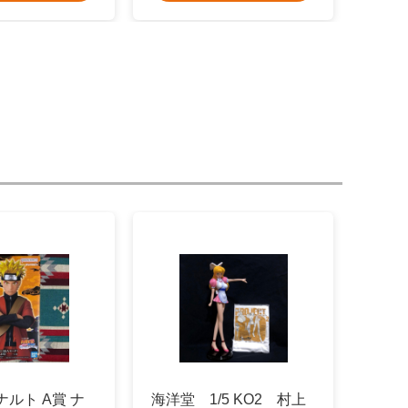
ナルト A賞 ナ
海洋堂 1/5 KO2 村上