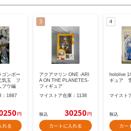
ラゴンボー
アクアマリン ONE -ARI
hololiv
元気玉 フ
A ON THE PLANETES-
ギュア 
人ブウ編
フィギュア
庫：
1887
マイストア在庫：
1138
マイスト
0250
30250
円
円
税込
税込
入れる
カートに入れる
カー