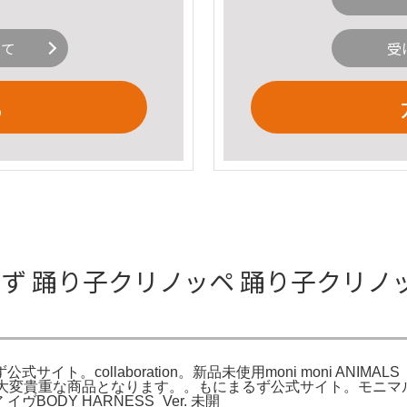
いて
受
る
S もにまるず 踊り子クリノッペ 踊り子
ト。collaboration。新品未使用moni moni ANI
い大変貴重な商品となります。。もにまるず公式サイト。モニマ
ヴBODY HARNESS_Ver. 未開