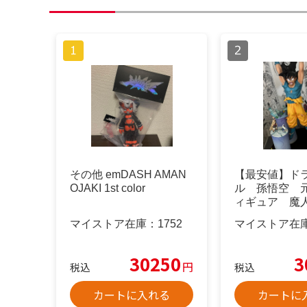
その他 emDASH AMAN
【最安値】ド
OJAKI 1st color
ル 孫悟空 
ィギュア 魔
(台紙付き)
マイストア在庫：
1752
マイストア在
30250
3
円
税込
税込
カートに入れる
カートに