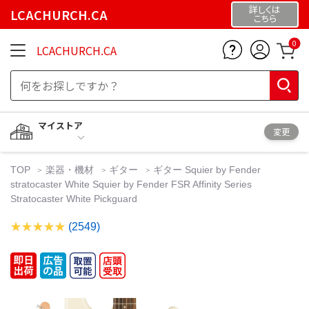
詳しくは
LCACHURCH.CA
こちら
0
LCACHURCH.CA
マイストア
変更
TOP
楽器・機材
ギター
ギター Squier by Fender
stratocaster White Squier by Fender FSR Affinity Series
Stratocaster White Pickguard
(2549)