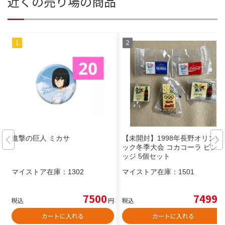
近くの売り場の商品
進撃の巨人 ミカサ
【未開封】1998年長野オリンピ
ック冬季大会 コカコーラ ピンバ
ッジ 5個セット
マイストア在庫：
1302
マイストア在庫：
1501
7500
7499
税込
円
税込
円
カートに入れる
カートに入れる