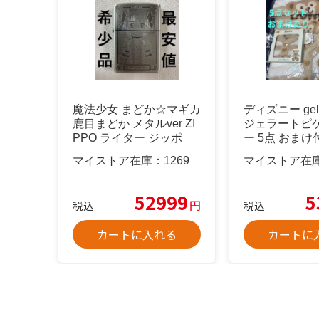
魔法少女 まどか☆マギカ
ディズニー gelat
鹿目まどか メタルver ZI
ジェラートピケ
PPO ライター ジッポ
ー 5点 おまけ
マイストア在庫：
1269
マイストア在
52999
5
円
税込
税込
カートに入れる
カートに