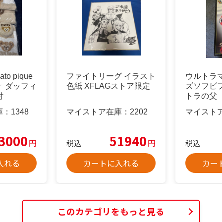
o pique
ファイトリーグ イラスト
ウルトラ
 ダッフィ
色紙 XFLAGストア限定
ズソフビ
付
トラの父
庫：
1348
マイストア在庫：
2202
マイスト
3000
51940
円
円
税込
税込
入れる
カートに入れる
カー
このカテゴリをもっと見る