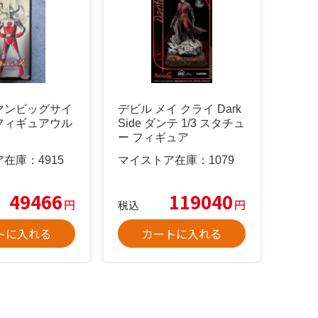
マンビッグサイ
デビル メイ クライ Dark
フィギュアウル
Side ダンテ 1/3 スタチュ
ー フィギュア
ア在庫：
4915
マイストア在庫：
1079
49466
119040
円
円
税込
トに入れる
カートに入れる