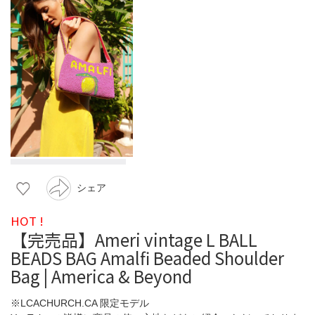
シェア
HOT !
【完売品】Ameri vintage L BALL
BEADS BAG Amalfi Beaded Shoulder
Bag | America & Beyond
※LCACHURCH.CA 限定モデル