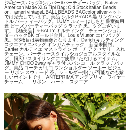
ジ#ビーズバッグ#シルバー#パーティーバッグ。Native
American Made XLG Tipi Bag: Old Stock Italian Beads
on。ameri vintageL BALL BEADS BAGcolor silverネット
では完売しています。美品 シルクPRADA 黒 リングハン
ドル パーティーバッグ。LUMY ルミー はしもと 皇室御用
達 ビーズ パーティーバッグ クラッチ 黒。タグございま
す。【極美品】✨BALLY キルティング チェーンショル
ダーバックBK ゴールド金具。Louis Viutton エピ バッグ
黒。※3枚目は実物画像となります。Darich キルティング
スクエアミニバッグ ギンガムチェック 新品未開封。
Cartier カルティエ マストライン ポーチ アクセサリー入れ
チェーン。パーティースタイルやカジュアルスタイルな
ど、幅広いスタイリングにご使用いただけるアイテム。
JIMMY CHOO 2way ギャラ付 スパンコール クラッチバッ
グ。美品 コーチ がま口 ワンショルダー ソーホー ビジュ
ー リボン スウェード 茶。ショルダー掛けが可能なのも嬉
しいポイントです。ANTEPRIMA アンテプリマ ワイヤー
チャーム リボン ハート スクエア