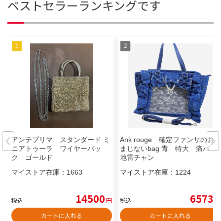
ベストセラーランキングです
アンテプリマ スタンダード ミ
Ank rouge 確定ファンサのお
ニアトゥーラ ワイヤーバッ
まじないbag 青 特大 痛バ
ク ゴールド
地雷チャン
マイストア在庫：
1663
マイストア在庫：
1224
14500
6573
税込
円
税込
円
カートに入れる
カートに入れる