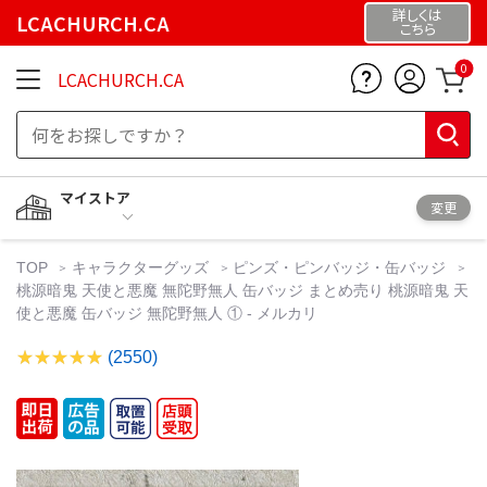
詳しくは
LCACHURCH.CA
こちら
0
LCACHURCH.CA
マイストア
変更
TOP
キャラクターグッズ
ピンズ・ピンバッジ・缶バッジ
桃源暗鬼 天使と悪魔 無陀野無人 缶バッジ まとめ売り 桃源暗鬼 天
使と悪魔 缶バッジ 無陀野無人 ① - メルカリ
(2550)