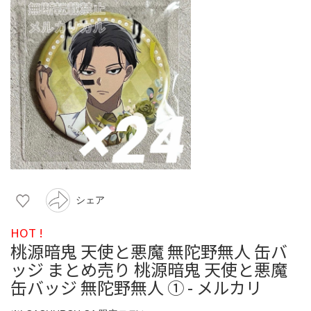
シェア
HOT !
桃源暗鬼 天使と悪魔 無陀野無人 缶バ
ッジ まとめ売り 桃源暗鬼 天使と悪魔
缶バッジ 無陀野無人 ① - メルカリ