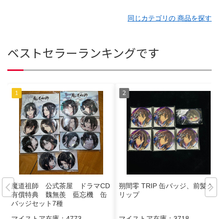
同じカテゴリの 商品を探す
ベストセラーランキングです
魔道祖師 公式茶屋 ドラマCD
朔間零 TRIP 缶バッジ、前髪ク
有償特典 魏無羨 藍忘機 缶
リップ
バッジセット7種
マイストア在庫：
4773
マイストア在庫：
3718