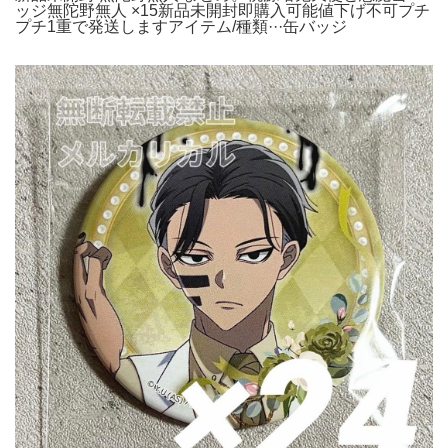
ッジ無陀野無人 ×15新品未開封即購入可能値下げ不可プチ
プチ1重で発送しますアイテム/種類···缶バッジ