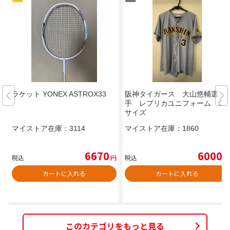
ラケット YONEX ASTROX33
阪神タイガース 大山悠輔選
手 レプリカユニフォーム O
サイズ
マイストア在庫：
3114
マイストア在庫：
1860
6670
6000
税込
円
税込
円
カートに入れる
カートに入れる
このカテゴリをもっと見る